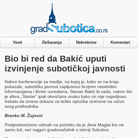
Privacy & Cookies Policy
Vesti
Dešavanja
Nekretnine
Komentari
Bio bi red da Bakić uputi
izvinjenje subotičkoj javnosti
Nakon konferencije za medije, na kojoj je, kako se na kraju
pokazalo, subotičku javnost zapljusnuo brojnim neistinitim
informacijama i ličnim uvredama, Stevan Bakić bi sada, nakon što
je afera „Starter“ ipak okončana onako kako on nije najavljivao,
trebalo da iznese dokaze za teške optužbe izrečene na račun
svog prethodnika
Branko M. Žujović
Pretpostavićemo odmah na početku da je Jene Maglai bio ne
samo loš, već najgori gradonačelnik u istoriji Subotice.