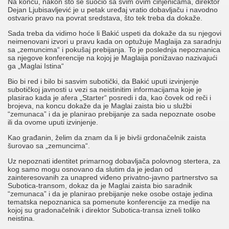
Na koncu, nakon što se suočio sa svim ovim činjenicama, direktor
Dejan Ljubisavljević je u petak uređaj vratio dobavljaču i navodno
ostvario pravo na povrat sredstava, što tek treba da dokaže.
Sada treba da vidimo hoće li Bakić uspeti da dokaže da su njegovi
neimenovani izvori u pravu kada on optužuje Maglaija za saradnju
sa „zemuncima“ i pokušaj prebijanja. To je poslednja nepoznanica
sa njegove konferencije na kojoj je Maglaija ponižavao nazivajući
ga „Maglai Istina“
Bio bi red i bilo bi sasvim subotički, da Bakić uputi izvinjenje
subotičkoj javnosti u vezi sa neistinitim informacijama koje je
plasirao kada je afera „Starter“ posredi i da, kao čovek od reči i
brojeva, na koncu dokaže da je Maglai zaista bio u službi
“zemunaca” i da je planirao prebijanje za sada nepoznate osobe
ili da ovome uputi izvinjenje.
Kao građanin, želim da znam da li je bivši grdonačelnik zaista
šurovao sa „zemuncima“.
Uz nepoznati identitet primarnog dobavljača polovnog stertera, za
kog samo mogu osnovano da slutim da je jedan od
zainteresovanih za unapred viđeno privatno-javno partnerstvo sa
Subotica-transom, dokaz da je Maglai zaista bio saradnik
“zemunaca” i da je planirao prebijanje neke osobe ostaje jedina
tematska nepoznanica sa pomenute konferencije za medije na
kojoj su gradonačelnik i direktor Subotica-transa izneli toliko
neistina.