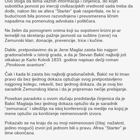
Ovo stoga da tema važnih informacija i činjenica, do kojih
subotička javnost po inerciji civilizacijskih vrednosti sada treba da
dođe, nakon što se afera “Starter” ipak raspertlala, ne bi u
budućnosti bila ponovo razvodnjena i preusmerena ličnim
napadima na pomenutog advokata i političara.
Ne želim da pomognem onima koji su sopstveni krizni pi-ar
temeljili na skretanju pažnje javnosti sa suštine (cene) na
Zemunski klan, donacije, prevencije, trice i kučine.
Dakle, pretpostavimo da je Jene Maglai zaista bio najgori
gradonačelnik u istoriji grada, a da je Stevan Bakić najbolji još
otkakao je Karlo Kolodi 1833. godine napisao dečji roman
„Pinokiove avanture“.
Čak i kada bi zaista bio najbolji gradonačelnik, Bakić ne bi imao
pravo da bez ijednog dokaza optužuje svog pretpostavljeno
najgoreg kolegu, rekavši, bez ijednog dokaza, da je ovaj bio
saradnik Zemunskog klana i da je pripremao nečije prebijanje.
Poseban paradoks u ovom slučaju predstavlja činjenica da je
Bakić Maglaija bez ijednog dokaza optužio da je saradnik
“zemunaca” i siledžija na istoj konferenciji za medije na kojoj je
mene optužio za korišćenje neimenovanih izvora.
Pokazalo se na kraju da su moji neimenovani (čitaj: nažalost,
jedino mogući) izvori još jednom bili u pravu. Afrea “Starter” je
time okončana.