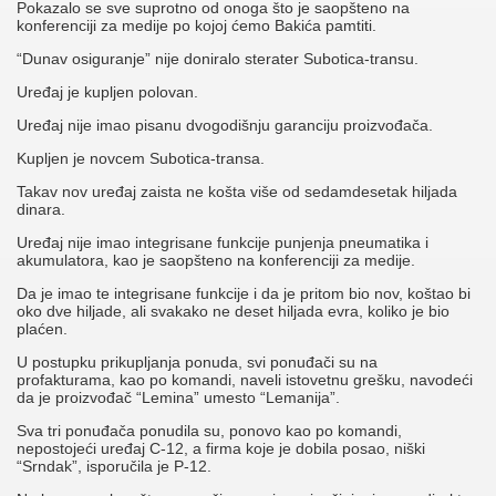
Pokazalo se sve suprotno od onoga što je saopšteno na
konferenciji za medije po kojoj ćemo Bakića pamtiti.
“Dunav osiguranje” nije doniralo sterater Subotica-transu.
Uređaj je kupljen polovan.
Uređaj nije imao pisanu dvogodišnju garanciju proizvođača.
Kupljen je novcem Subotica-transa.
Takav nov uređaj zaista ne košta više od sedamdesetak hiljada
dinara.
Uređaj nije imao integrisane funkcije punjenja pneumatika i
akumulatora, kao je saopšteno na konferenciji za medije.
Da je imao te integrisane funkcije i da je pritom bio nov, koštao bi
oko dve hiljade, ali svakako ne deset hiljada evra, koliko je bio
plaćen.
U postupku prikupljanja ponuda, svi ponuđači su na
profakturama, kao po komandi, naveli istovetnu grešku, navodeći
da je proizvođač “Lemina” umesto “Lemanija”.
Sva tri ponuđača ponudila su, ponovo kao po komandi,
nepostojeći uređaj C-12, a firma koje je dobila posao, niški
“Srndak”, isporučila je P-12.