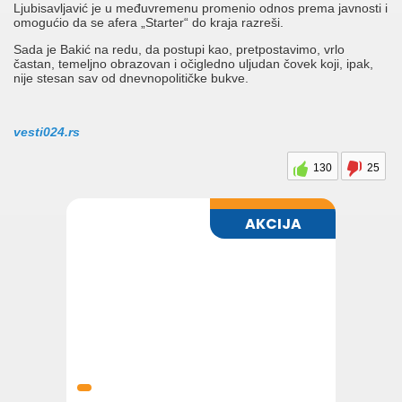
Ljubisavljavić je u međuvremenu promenio odnos prema javnosti i
omogućio da se afera „Starter“ do kraja razreši.
Sada je Bakić na redu, da postupi kao, pretpostavimo, vrlo
častan, temeljno obrazovan i očigledno uljudan čovek koji, ipak,
nije stesan sav od dnevnopolitičke bukve.
vesti024.rs
130
25