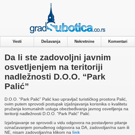
Privacy & Cookies Policy
Vesti
Dešavanja
Nekretnine
Komentari
Da li ste zadovoljni javnim
osvetljenjem na teritoriji
nadležnosti D.O.O. “Park
Palić”
D.O.O. “Park Palić” Palić kao upravljač turističkog prostora Palić,
ovim putem sprovodi postupak izjašnjavanja korisnika o kvalitetu
pružanja komunalnih usluga obezbeđivanja javnog osvetljenja na
teritoriji nadležnosti D.O.O. “Park Palić” Palić.
Izjašnjavanje se sprovodi u vidu odgovora na postavljeno pitanje
označavanjem ponuđenog odgovora sa DA, zadovoljan/na sam ili
NE, nisam zadovoljan/na klikom na
link