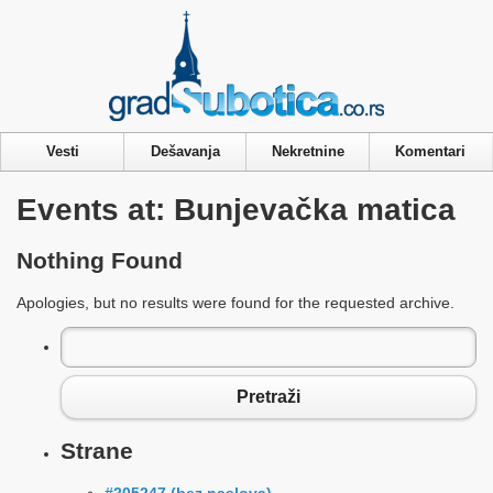
Privacy & Cookies Policy
Vesti
Dešavanja
Nekretnine
Komentari
Events at:
Bunjevačka matica
Nothing Found
Apologies, but no results were found for the requested archive.
Pretraga
za:
Pretraži
Strane
#205247 (bez naslova)