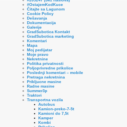
#OstajemKodKuce
Čitajte sa Lagunom
Cookie Policy
Dešavanja
Dokumentacija
Galerije
GradSubotica Kontakt
GradSubotica marketing
Komentari
Mapa
Moj pedijatar
Moje pravo
Nekretnine
Politika privatnosti
Poljoprivredne prikolice
Poslednji komentari – mobile
Pretraga nekretnina
Prikljucne masine
Radne masine
Summer3p
Traktori
Transportna vozila
Autobus
Kamion-preko-7-5t
Kamioni do 7,5t
Kamper
Kombi
Prikolica