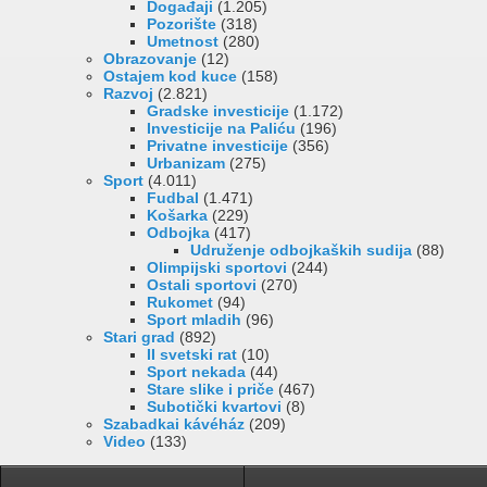
Događaji
(1.205)
Pozorište
(318)
Umetnost
(280)
Obrazovanje
(12)
Ostajem kod kuce
(158)
Razvoj
(2.821)
Gradske investicije
(1.172)
Investicije na Paliću
(196)
Privatne investicije
(356)
Urbanizam
(275)
Sport
(4.011)
Fudbal
(1.471)
Košarka
(229)
Odbojka
(417)
Udruženje odbojkaških sudija
(88)
Olimpijski sportovi
(244)
Ostali sportovi
(270)
Rukomet
(94)
Sport mladih
(96)
Stari grad
(892)
II svetski rat
(10)
Sport nekada
(44)
Stare slike i priče
(467)
Subotički kvartovi
(8)
Szabadkai kávéház
(209)
Video
(133)