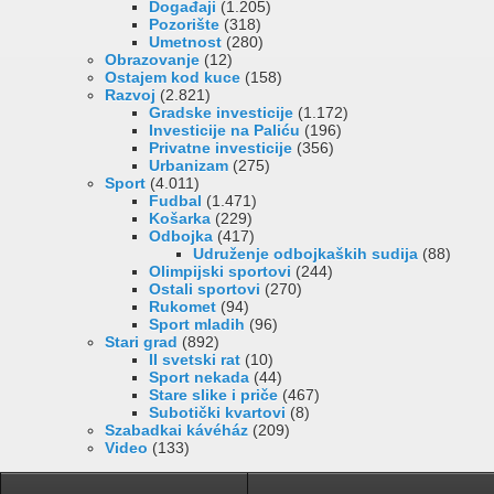
Događaji
(1.205)
Pozorište
(318)
Umetnost
(280)
Obrazovanje
(12)
Ostajem kod kuce
(158)
Razvoj
(2.821)
Gradske investicije
(1.172)
Investicije na Paliću
(196)
Privatne investicije
(356)
Urbanizam
(275)
Sport
(4.011)
Fudbal
(1.471)
Košarka
(229)
Odbojka
(417)
Udruženje odbojkaških sudija
(88)
Olimpijski sportovi
(244)
Ostali sportovi
(270)
Rukomet
(94)
Sport mladih
(96)
Stari grad
(892)
II svetski rat
(10)
Sport nekada
(44)
Stare slike i priče
(467)
Subotički kvartovi
(8)
Szabadkai kávéház
(209)
Video
(133)