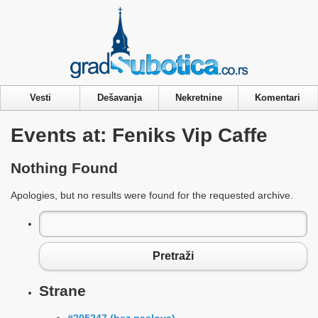
Privacy & Cookies Policy
Vesti
Dešavanja
Nekretnine
Komentari
Events at:
Feniks Vip Caffe
Nothing Found
Apologies, but no results were found for the requested archive.
Pretraga
za:
Pretraži
Strane
#205247 (bez naslova)