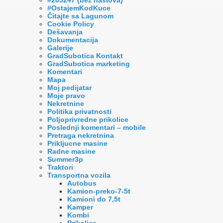
#OstajemKodKuce
Čitajte sa Lagunom
Cookie Policy
Dešavanja
Dokumentacija
Galerije
GradSubotica Kontakt
GradSubotica marketing
Komentari
Mapa
Moj pedijatar
Moje pravo
Nekretnine
Politika privatnosti
Poljoprivredne prikolice
Poslednji komentari – mobile
Pretraga nekretnina
Prikljucne masine
Radne masine
Summer3p
Traktori
Transportna vozila
Autobus
Kamion-preko-7-5t
Kamioni do 7,5t
Kamper
Kombi
Prikolica