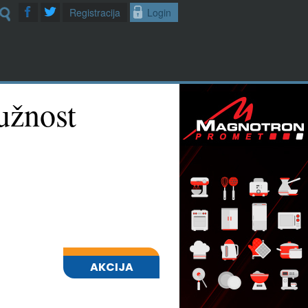
Registracija
Login
užnost