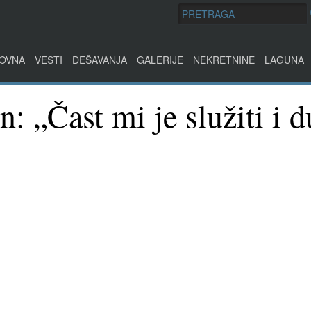
OVNA
VESTI
DEŠAVANJA
GALERIJE
NEKRETNINE
LAGUNA
 „Čast mi je služiti i d