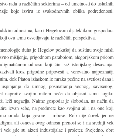
stvo rada u različitim sektorima – od umetnosti do uslužnih
nzije koje izviru iz svakodnevnih oblika podređenosti,
judskim odnosima, kao i Hegelovom dijalektikom gospodara
oji ovu temu osvetljavaju iz različitih perspektiva.
menologije duha je Hegelov pokušaj da suštinu svoje misli
dstavno mišljenje, prigodnom parabolom, alegorijskom pričom
igmatičnom odnosu koji čini srž istorijskog dešavanja.
kazivali kroz prigodne pripovesti a verovatno najpoznatiji
tim, dok Platon izlaskom iz mraka pećine na svetlost dana i
 uspinjanje do umnog posmatranja večnog, savršenog,
gel naprotiv svojim mitom hoće da objasni samu logiku
srži leži negacija. Naime gospodar je slobodan, na način da
tire izvan sebe, na predmete kao svojinu ali i na one koji
samo oruđa koja govore – robove. Rob nije čovek jer ne
adigma ali osnova ovog odnosa prenosi se i na srednji vek
i vek gde su akteri industrijalac i proleter. Svejedno, obrt