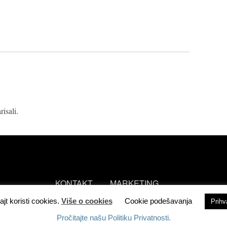
isali.
KONTAKT
MARKETING
ajt koristi cookies.
Više o cookies
Cookie podešavanja
Prih
Pročitajte našu Politiku Privatnosti.