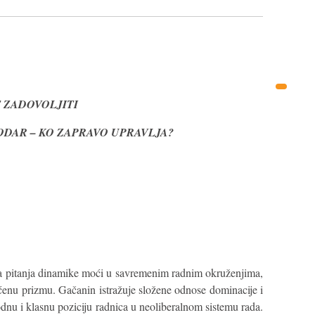
T ZADOVOLJITI
ODAR – KO ZAPRAVO UPRAVLJA?
a pitanja dinamike moći u savremenim radnim okruženjima,
šćenu prizmu. Gačanin istražuje složene odnose dominacije i
dnu i klasnu poziciju radnica u neoliberalnom sistemu rada.