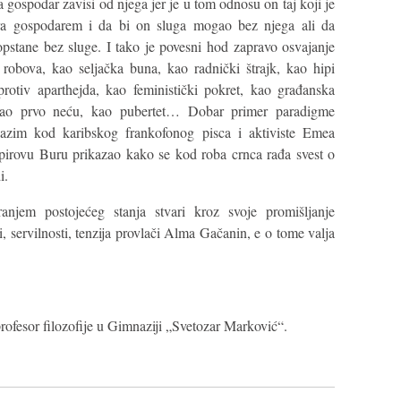
 gospodar zavisi od njega jer je u tom odnosu on taj koji je
ara gospodarem i da bi on sluga mogao bez njega ali da
stane bez sluge. I tako je povesni hod zapravo osvajanje
robova, kao seljačka buna, kao radnički štrajk, kao hipi
rotiv aparthejda, kao feministički pokret, kao građanska
 kao prvo neću, kao pubertet… Dobar primer paradigme
azim kod karibskog frankofonog pisca i aktiviste Emea
spirovu Buru prikazao kako se kod roba crnca rađa svest o
i.
anjem postojećeg stanja stvari kroz svoje promišljanje
 servilnosti, tenzija provlači Alma Gačanin, e o tome valja
profesor filozofije u Gimnaziji „Svetozar Marković“.