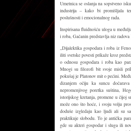
Umetnica se oslanja na sopstveno isku
industrija – kako bi promišljala te
poslušnosti i emocionalnog rada.
Inspirisana fluidnošću uloga u međul
i roba, Gačanin predstavlja niz radova k
„Dijalektika gospodara i roba iz Feno
iliti svetske povesti prikaže kroz pre
o odnosu gospodara i roba kao parad
Mnogi su filozofi bit svoje misli pri
pokušaj je Platonov mit o pećini. Među
dizanjem očiju ka suncu dočarava
nepromenjivog poretka suština, He
istorijskog kretanja, promene u čijoj 
može ono što hoće, i svoju volju pros
doduše izgledaju kao ljudi ali su 
praktikuje slobodu. To je antička par
gde su akteri gospodar i sluga ili nov