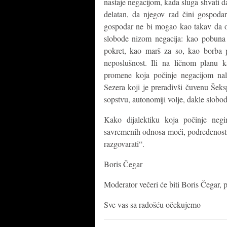
nastaje negacijom, kada sluga shvati da
delatan, da njegov rad čini gospod
gospodar ne bi mogao kao takav da op
slobode nizom negacija: kao pobuna 
pokret, kao marš za so, kao borba p
neposlušnost. Ili na ličnom planu
promene koja počinje negacijom nal
Sezera koji je preradivši čuvenu Šek
sopstvu, autonomiji volje, dakle slobod
Kako dijalektiku koja počinje negir
savremenih odnosa moći, podređenosti,
razgovarati“.
Boris Čegar
Moderator večeri će biti Boris Čegar, 
Sve vas sa radošću očekujemo