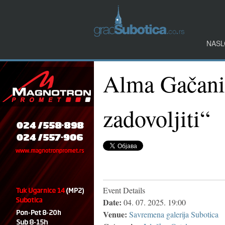
NASL
Alma Gačanin:
zadovoljiti“
Event Details
Date:
04. 07. 2025. 19:00
Venue:
Savremena galerija Subotica