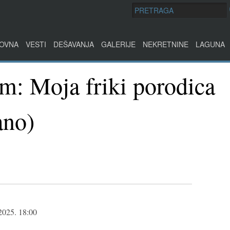
OVNA
VESTI
DEŠAVANJA
GALERIJE
NEKRETNINE
LAGUNA
lm: Moja friki porodica
vano)
2025. 18:00