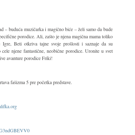
ad – buduća muzičarka i magično biće – želi samo da bude
 specifične porodice. Ali, zašto je njena magična mama toliko
 Igre, Beti otkriva tajne svoje prošlosti i saznaje da su
cele njene fantastične, neobične porodice. Uronite u svet
jive avanture porodice Friki!
rtava fašizma 5 pre početka predstave.
ifka.org
v=OG3ndGBEVV0