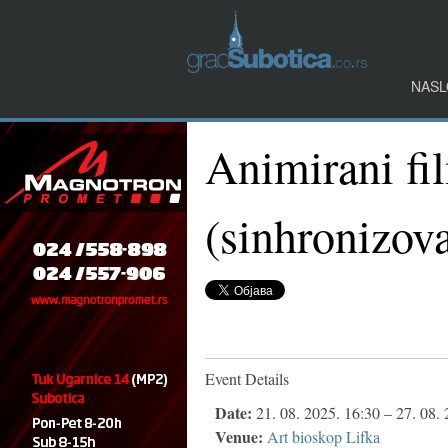
NASL
Animirani fi
(sinhronizo
Event Details
Date:
21. 08. 2025. 16:30
–
27. 08. 
Venue:
Art bioskop Lifka