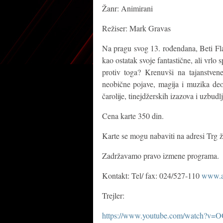
Žanr: Animirani
Režiser: Mark Gravas
Na pragu svog 13. rođendana, Beti Fl
kao ostatak svoje fantastične, ali vrlo
protiv toga? Krenuvši na tajanstvene
neobične pojave, magija i muzika deo 
čarolije, tinejdžerskih izazova i uzbudl
Cena karte 350 din.
Karte se mogu nabaviti na adresi Trg ž
Zadržavamo pravo izmene programa.
Kontakt: Tel/ fax: 024/527-110
www.al
Trejler:
https://www.youtube.com/watch?