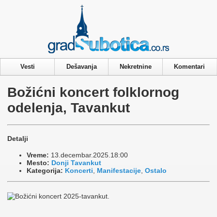
Privacy & Cookies Policy
Vesti
Dešavanja
Nekretnine
Komentari
Božićni koncert folklornog
odelenja, Tavankut
Detalji
Vreme:
13.decembar.2025.18:00
Mesto:
Donji Tavankut
Kategorija:
Koncerti
,
Manifestacije
,
Ostalo