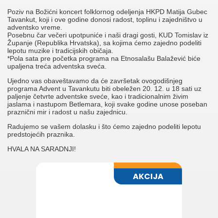
Poziv na Božićni koncert folklornog odeljenja HKPD Matija Gubec
Tavankut, koji i ove godine donosi radost, toplinu i zajedništvo u
adventsko vreme.
Posebnu čar večeri upotpuniće i naši dragi gosti, KUD Tomislav iz
Županje (Republika Hrvatska), sa kojima ćemo zajedno podeliti
lepotu muzike i tradicijskih običaja.
*Pola sata pre početka programa na Etnosalašu Balažević biće
upaljena treća adventska sveća.
Ujedno vas obaveštavamo da će završetak ovogodišnjeg
programa Advent u Tavankutu biti obeležen 20. 12. u 18 sati uz
paljenje četvrte adventske sveće, kao i tradicionalnim živim
jaslama i nastupom Betlemara, koji svake godine unose poseban
praznični mir i radost u našu zajednicu.
Radujemo se vašem dolasku i što ćemo zajedno podeliti lepotu
predstojećih praznika.
HVALA NA SARADNJI!