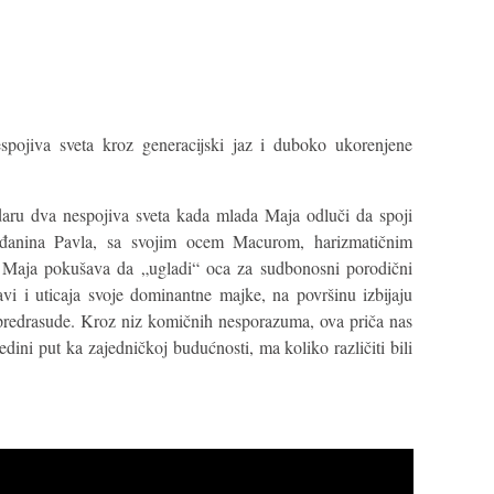
pojiva sveta kroz generacijski jaz i duboko ukorenjene
daru dva nespojiva sveta kada mlada Maja odluči da spoji
rađanina Pavla, sa svojim ocem Macurom, harizmatičnim
Maja pokušava da „ugladi“ oca za sudbonosni porodični
vi i uticaja svoje dominantne majke, na površinu izbijaju
 predrasude. Kroz niz komičnih nesporazuma, ova priča nas
edini put ka zajedničkoj budućnosti, ma koliko različiti bili