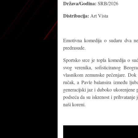
Država/Godina:
SRB/2026
Distribucija:
Art Vista
Emotivna komedija o sudaru dva nes
predrasude.
Sportsko srce je topla komedija o su
svog verenika, sofisticiranog Beog
vlasnikom zemunske pečenjare. Dok 
ručak, a Pavle balansira između ljuba
generacijski jaz i duboko ukorenjene
podseća da su iskrenost i prihvatanje j
naši koreni.