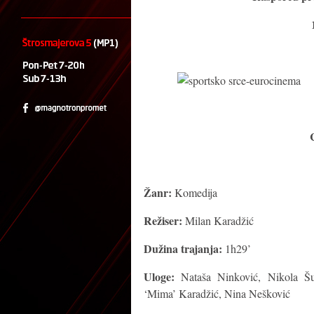
Žanr:
Komedija
Režiser:
Milan Karadžić
Dužina trajanja:
1h29’
Uloge:
Nataša Ninković, Nikola Šur
‘Mima’ Karadžić, Nina Nešković