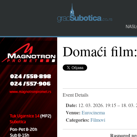
NASL
Domaći film:
Event Details
Date:
12. 03. 2026. 19:15
–
18. 03. 
Venue:
Eurocinema
Categories:
Filmovi
Raspored pro