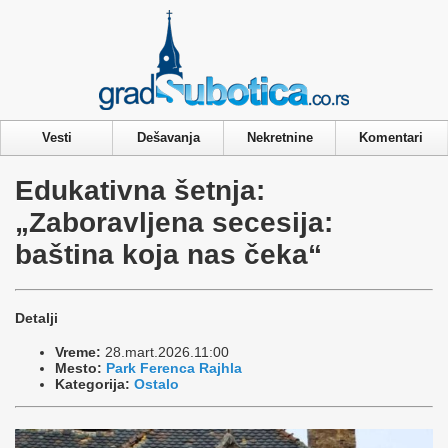
Privacy & Cookies Policy
Vesti
Dešavanja
Nekretnine
Komentari
Edukativna šetnja:
„Zaboravljena secesija:
baština koja nas čeka“
Detalji
Vreme:
28.mart.2026.11:00
Mesto:
Park Ferenca Rajhla
Kategorija:
Ostalo