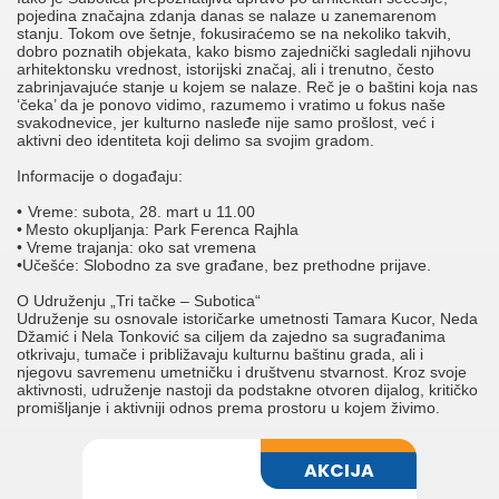
pojedina značajna zdanja danas se nalaze u zanemarenom
stanju. Tokom ove šetnje, fokusiraćemo se na nekoliko takvih,
dobro poznatih objekata, kako bismo zajednički sagledali njihovu
arhitektonsku vrednost, istorijski značaj, ali i trenutno, često
zabrinjavajuće stanje u kojem se nalaze. Reč je o baštini koja nas
‘čeka’ da je ponovo vidimo, razumemo i vratimo u fokus naše
svakodnevice, jer kulturno nasleđe nije samo prošlost, već i
aktivni deo identiteta koji delimo sa svojim gradom.
Informacije o događaju:
•
Vreme: subota, 28. mart u 11.00
•
Mesto okupljanja: Park Ferenca Rajhla
•
Vreme trajanja: oko sat vremena
•
Učešće: Slobodno za sve građane, bez prethodne prijave.
O Udruženju „Tri tačke – Subotica“
Udruženje su osnovale istoričarke umetnosti Tamara Kucor, Neda
Džamić i Nela Tonković sa ciljem da zajedno sa sugrađanima
otkrivaju, tumače i približavaju kulturnu baštinu grada, ali i
njegovu savremenu umetničku i društvenu stvarnost. Kroz svoje
aktivnosti, udruženje nastoji da podstakne otvoren dijalog, kritičko
promišljanje i aktivniji odnos prema prostoru u kojem živimo.