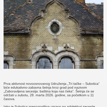
Prva aktivnost novoosnovanog Udruženja „Tri tačke – Subotica“
biće edukativno-zabavna šetnja kroz grad pod nazivom
„Zaboravljena secesija: baština koja nas čeka“. Šetnja će se
održati u subotu, 28. marta 2026. godine, sa početkom u 11
časova.
Iako je Subotica prepoznatljiva upravo po arhitekturi secesije,