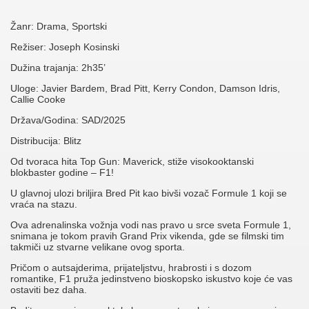
Žanr: Drama, Sportski
Režiser: Joseph Kosinski
Dužina trajanja: 2h35’
Uloge: Javier Bardem, Brad Pitt, Kerry Condon, Damson Idris,
Callie Cooke
Država/Godina: SAD/2025
Distribucija: Blitz
Od tvoraca hita Top Gun: Maverick, stiže visokooktanski
blokbaster godine – F1!
U glavnoj ulozi briljira Bred Pit kao bivši vozač Formule 1 koji se
vraća na stazu.
Ova adrenalinska vožnja vodi nas pravo u srce sveta Formule 1,
snimana je tokom pravih Grand Prix vikenda, gde se filmski tim
takmiči uz stvarne velikane ovog sporta.
Pričom o autsajderima, prijateljstvu, hrabrosti i s dozom
romantike, F1 pruža jedinstveno bioskopsko iskustvo koje će vas
ostaviti bez daha.