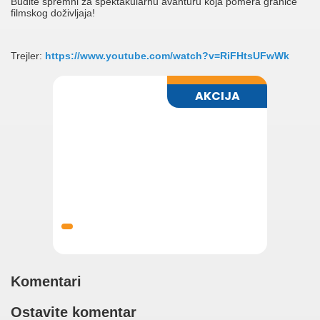
Budite spremni za spektakularnu avanturu koja pomera granice
filmskog doživljaja!
Trejler:
https://www.youtube.com/watch?v=RiFHtsUFwWk
Komentari
Ostavite komentar