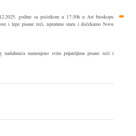
12.2025. godine sa početkom u 17:30h u Art bioskopu
hove i lepe pisane reči, ispratimo staru i dočekamo Novu
g nadahnuća namenjeno svim prijateljima pisane reči i