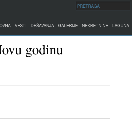
OVNA
VESTI
DEŠAVANJA
GALERIJE
NEKRETNINE
LAGUNA
Novu godinu