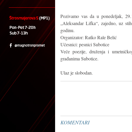
Pozivamo vas da u ponedeljak, 29.
„Aleksandar Lifka“, zajedno, uz sti
godinu.
Organizator: Ratko Rale Belić
Učesnici: pesnici Subotice
Veče poezije, druženja i umetničko
građanima Subotice.
Ulaz je slobodan.
KOMENTARI