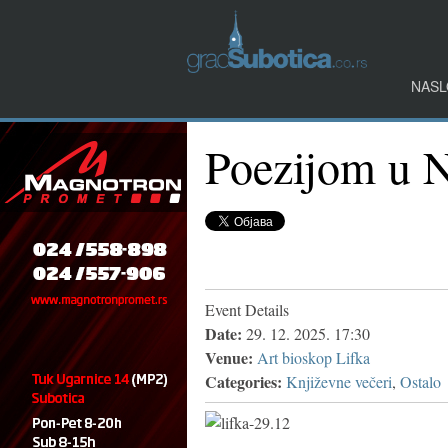
NASL
Poezijom u 
Event Details
Date:
29. 12. 2025. 17:30
Venue:
Art bioskop Lifka
Categories:
Književne večeri
,
Ostalo