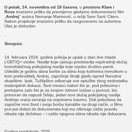
U petak, 14. novembra od 19 časova
, u
prostoru Klare i
Rose
imaćemo priliku da premijerno gledamo dokumentarni film
„
Andrej
“ autora Nemanje Marinović, u režiji Sare Sarić Citero.
Nakon projekcije imaćemo priliku da razgovaramo sa autorima.
Ulaz je slobodan.
.
Sinopsis
:
.
14. februara 2024. godine policija je upala u stan dve mlade
LGBTIQ+ osobe. Nasilje koje opisuju predstavlja najstrašniji slučaj
homofobičnog policijskog nasilja koje srpsko društvo pamti.
Usledilo je godinu dana borbe za istinu koja kulminira trenutkom u
kom prebroditelj, Andrej, započinje štrajk glađu ispred Narodne
skupštine. Ipak, Tužilaštvo odbacuje sve optužbe zbog nedostatka
materijalnih dokaza. Šest meseci nakon što je, pod pritiscima i
pretnjama zato što je sa svojom istinom izašao u javnost, bio
primoran da napusti Srbiju, jedan novi slučaj policijskog nasilja
Andreju vraća sećanja na sopstvenu traumu. Dok pokušava da
započne novi život i svoju borbu kanališe na drugi način, u filmu
prvi put dolazi do dokumenata koji mu otkrivaju zašto pravdu
nikada nije dočekao – i zašto njegova istina nikada nije dokazana.
.
Godina produkcije: 2025