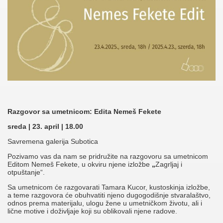
Razgovor sa umetnicom: Edita
Nemeš Fekete
sreda | 23. april | 18.00
Savremena galerija Subotica
Pozivamo vas da nam se pridružite na razgovoru sa umetnicom
Editom Nemeš Fekete, u okviru njene izložbe
„
Zagrljaj i
otpuštanje“.
Sa umetnicom će razgovarati Tamara Kucor, kustoskinja izložbe,
a teme razgovora će obuhvatiti njeno dugogodišnje stvaralaštvo,
odnos prema materijalu, ulogu žene u umetničkom životu, ali i
lične motive i doživljaje koji su oblikovali njene radove.