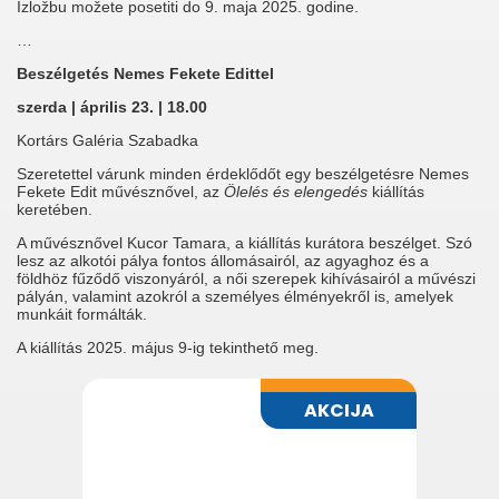
Izložbu možete posetiti do 9. maja 2025. godine.
…
Beszélgetés Nemes Fekete Edittel
szerda | április 23. | 18.00
Kortárs Galéria Szabadka
Szeretettel várunk minden érdeklődőt egy beszélgetésre Nemes
Fekete Edit művésznővel, az
Ölelés és elengedés
kiállítás
keretében.
A művésznővel Kucor Tamara, a kiállítás kurátora beszélget. Szó
lesz az alkotói pálya fontos állomásairól, az agyaghoz és a
földhöz fűződő viszonyáról, a női szerepek kihívásairól a művészi
pályán, valamint azokról a személyes élményekről is, amelyek
munkáit formálták.
A kiállítás 2025. május 9-ig tekinthető meg.