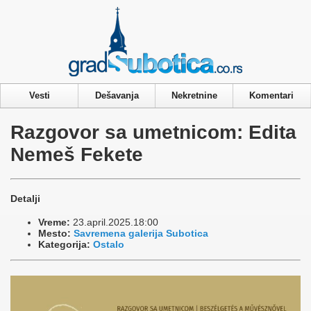
Privacy & Cookies Policy
Vesti
Dešavanja
Nekretnine
Komentari
Razgovor sa umetnicom: Edita
Nemeš Fekete
Detalji
Vreme:
23.april.2025.18:00
Mesto:
Savremena galerija Subotica
Kategorija:
Ostalo