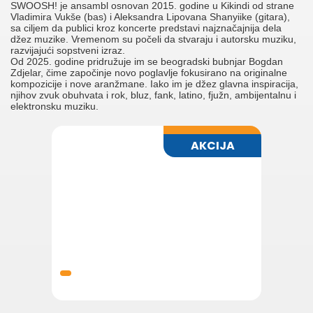
SWOOSH! je ansambl osnovan 2015. godine u Kikindi od strane
Vladimira Vukše (bas) i Aleksandra Lipovana Shanyiike (gitara),
sa ciljem da publici kroz koncerte predstavi najznačajnija dela
džez muzike. Vremenom su počeli da stvaraju i autorsku muziku,
razvijajući sopstveni izraz.
Od 2025. godine pridružuje im se beogradski bubnjar Bogdan
Zdjelar, čime započinje novo poglavlje fokusirano na originalne
kompozicije i nove aranžmane. Iako im je džez glavna inspiracija,
njihov zvuk obuhvata i rok, bluz, fank, latino, fjužn, ambijentalnu i
elektronsku muziku.