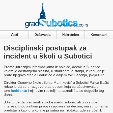
Privacy & Cookies Policy
Vesti
Dešavanja
Nekretnine
Komentari
Disciplinski postupak za
incident u školi u Subotici
Prema jutrošnjim informacijama iz bolnice, dečak iz Subotice
kojem je odstranjena slezina, u stabilnom je stanju, lekari i dalje
prate njegovo stanje i odlučiće o daljem toku lečenja, javlja RTS.
Direktor Osnovne škole „Sonja Marinković“ u Subotici Pajica Bašić
rekao je da su u razgovoru sa decom koja su učestvovala u
tom
incidentu
i njihovim roditeljima saznali šta se dogodilo tog
dana.
„Oni tvrde da nisu imali sukobe među sobom, ali ono što je
interesantno, prilikom prvog razgovora sa decom, oni su to nama
predstavili kao igru koja je prisutna na Tik-toku, gde se učenik