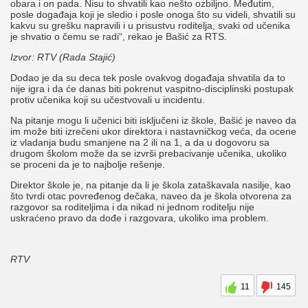
obara i on pada. Nisu to shvatili kao nešto ozbiljno. Međutim,
posle događaja koji je sledio i posle onoga što su videli, shvatili su
kakvu su grešku napravili i u prisustvu roditelja, svaki od učenika
je shvatio o čemu se radi“, rekao je Bašić za RTS.
Izvor: RTV (Rada Stajić)
Dodao je da su deca tek posle ovakvog događaja shvatila da to
nije igra i da će danas biti pokrenut vaspitno-disciplinski postupak
protiv učenika koji su učestvovali u incidentu.
Na pitanje mogu li učenici biti isključeni iz škole, Bašić je naveo da
im može biti izrečeni ukor direktora i nastavničkog veća, da ocene
iz vladanja budu smanjene na 2 ili na 1, a da u dogovoru sa
drugom školom može da se izvrši prebacivanje učenika, ukoliko
se proceni da je to najbolje rešenje.
Direktor škole je, na pitanje da li je škola zataškavala nasilje, kao
što tvrdi otac povređenog dečaka, naveo da je škola otvorena za
razgovor sa roditeljima i da nikad ni jednom roditelju nije
uskraćeno pravo da dođe i razgovara, ukoliko ima problem.
RTV
11
145