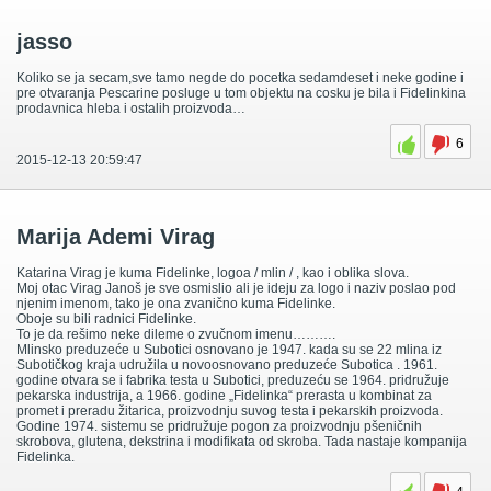
jasso
Koliko se ja secam,sve tamo negde do pocetka sedamdeset i neke godine i
pre otvaranja Pescarine posluge u tom objektu na cosku je bila i Fidelinkina
prodavnica hleba i ostalih proizvoda…
6
2015-12-13 20:59:47
Marija Ademi Virag
Katarina Virag je kuma Fidelinke, logoa / mlin / , kao i oblika slova.
Moj otac Virag Janoš je sve osmislio ali je ideju za logo i naziv poslao pod
njenim imenom, tako je ona zvanično kuma Fidelinke.
Oboje su bili radnici Fidelinke.
To je da rešimo neke dileme o zvučnom imenu……….
Mlinsko preduzeće u Subotici osnovano je 1947. kada su se 22 mlina iz
Subotičkog kraja udružila u novoosnovano preduzeće Subotica . 1961.
godine otvara se i fabrika testa u Subotici, preduzeću se 1964. pridružuje
pekarska industrija, a 1966. godine „Fidelinka“ prerasta u kombinat za
promet i preradu žitarica, proizvodnju suvog testa i pekarskih proizvoda.
Godine 1974. sistemu se pridružuje pogon za proizvodnju pšeničnih
skrobova, glutena, dekstrina i modifikata od skroba. Tada nastaje kompanija
Fidelinka.