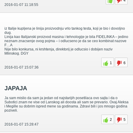
4
2016-01-07 11:18:55
iz Italije kupljena je linija proizvodnju vrlo tankog testa, koji je bio i dovoljno
dug.
Linija kao Italijanski proizvod masina i tehnologije je bila FIDELINKA – jedino
neznam znacsenje ovog pojma – i odlucseno je da se ceo kombinat nazove
F…A
Nije bilo konkursa, ni krshtenja, direktorij je odlucsio i dobijen naziv
Mlinskog. DGY
1
6
2016-01-07 15:07:36
JAPAJA
Ja sam mislio da sam ja jedan od najstarijih posetilaca ovo sajta i da o
Subotici znam ne vise od Lanskog ali doosta ali sam se prevario. Ovaj Aleksa
i Megille su dobrim ispred mene sa godinama. Zdravi bili i jos mnogo godina
poziveli.
2
5
2016-01-07 15:28:47