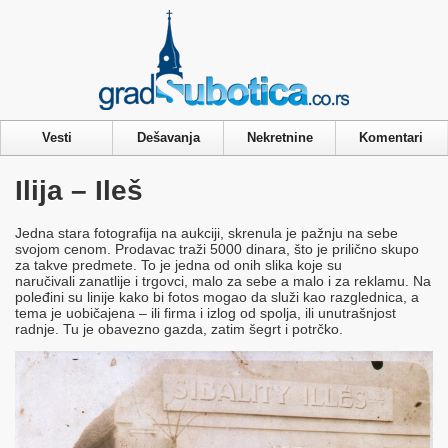
Privacy & Cookies Policy
Vesti
Dešavanja
Nekretnine
Komentari
Ilija – Ileš
Jedna stara fotografija na aukciji, skrenula je pažnju na sebe
svojom cenom. Prodavac traži 5000 dinara, što je prilično skupo
za takve predmete. To je jedna od onih slika koje su
naručivali zanatlije i trgovci, malo za sebe a malo i za reklamu. Na
poleđini su linije kako bi fotos mogao da služi kao razglednica, a
tema je uobičajena – ili firma i izlog od spolja, ili unutrašnjost
radnje. Tu je obavezno gazda, zatim šegrt i potrčko.