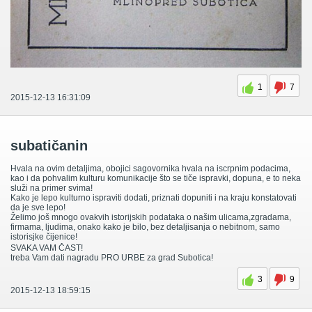
1
7
2015-12-13 16:31:09
subatičanin
Hvala na ovim detaljima, obojici sagovornika hvala na iscrpnim podacima,
kao i da pohvalim kulturu komunikacije što se tiče ispravki, dopuna, e to neka
služi na primer svima!
Kako je lepo kulturno ispraviti dodati, priznati dopuniti i na kraju konstatovati
da je sve lepo!
Želimo još mnogo ovakvih istorijskih podataka o našim ulicama,zgradama,
firmama, ljudima, onako kako je bilo, bez detaljisanja o nebitnom, samo
istorisjke čijenice!
SVAKA VAM ČAST!
treba Vam dati nagradu PRO URBE za grad Subotica!
3
9
2015-12-13 18:59:15