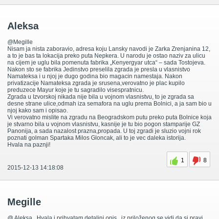
Aleksa
@Megille
Nisam ja nista zaboravio, adresa koju Lansky navodi je Zarka Zrenjanina 12,
a to je bas ta lokacija preko puta Nepkera. U narodu je ostao naziv za ulicu
na cijem je uglu bila pomenuta fabrika „Kenyergyar utca“ – sada Tostojeva.
Nakon sto se fabrika Jedinstvo preselila zgrada je presla u vlasnistvo
Namateksa i u njoj je dugo godina bio magacin namestaja. Nakon
privatizacije Namateksa zgrada je srusena,verovatno je plac kupilo
preduzece Mayur koje je tu sagradilo visespratnicu.
Zgrada u Izvorskoj nikada nije bila u vojnom vlasnistvu, to je zgrada sa
desne strane ulice,odmah iza semafora na uglu prema Bolnici, a ja sam bio u
njoj kako sam i opisao.
Vi verovatno mislite na zgradu na Beogradskom putu preko puta Bolnice koja
je stvarno bila u vojnom vlasnistvu, kasnije je tu bio pogon stamparije GZ
Panonija, a sada nazalost prazna,propada. U toj zgradi je sluzio vojni rok
poznati golman Spartaka Milos Gloncak, ali to je vec daleka istorija.
Hvala na paznji!
1
8
2015-12-13 14:18:08
Megille
@ Aleksa , Hvala i prihvatam detaljni opis , iz priloženog se vidi da si pravi