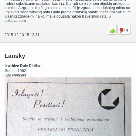
rođeni subotičanin uostalom kao i ja. Da radi se o vojnom objektu prekoputa
bolnice. A zgrada oko čega smo se mimoišli je zgrada nekadašnjeg mlina na
uglu kod Beogradskog puta i puta prema gradskoj bolnici.Inače poznati su mi
vlasnici zgrade-mlina kojima je oduzeta nakon II svetskog rata. S
poštovanjem.
4
2015-12-13 15:13:31
Lansky
Iz arhive Đule Ditriha :
Godina 1962.
Kod Nepkera