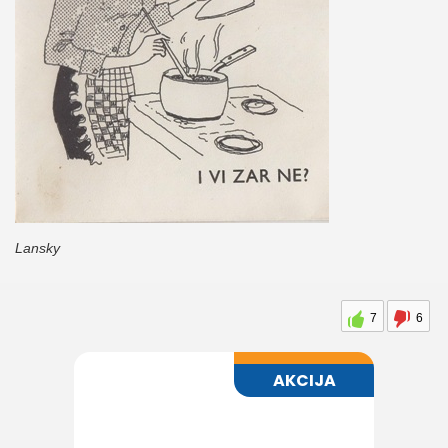
Lansky
7
6