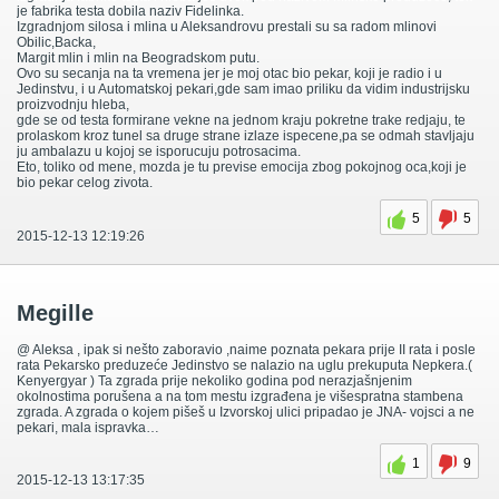
je fabrika testa dobila naziv Fidelinka.
Izgradnjom silosa i mlina u Aleksandrovu prestali su sa radom mlinovi
Obilic,Backa,
Margit mlin i mlin na Beogradskom putu.
Ovo su secanja na ta vremena jer je moj otac bio pekar, koji je radio i u
Jedinstvu, i u Automatskoj pekari,gde sam imao priliku da vidim industrijsku
proizvodnju hleba,
gde se od testa formirane vekne na jednom kraju pokretne trake redjaju, te
prolaskom kroz tunel sa druge strane izlaze ispecene,pa se odmah stavljaju
ju ambalazu u kojoj se isporucuju potrosacima.
Eto, toliko od mene, mozda je tu previse emocija zbog pokojnog oca,koji je
bio pekar celog zivota.
5
5
2015-12-13 12:19:26
Megille
@ Aleksa , ipak si nešto zaboravio ,naime poznata pekara prije II rata i posle
rata Pekarsko preduzeće Jedinstvo se nalazio na uglu prekuputa Nepkera.(
Kenyergyar ) Ta zgrada prije nekoliko godina pod nerazjašnjenim
okolnostima porušena a na tom mestu izgrađena je višespratna stambena
zgrada. A zgrada o kojem pišeš u Izvorskoj ulici pripadao je JNA- vojsci a ne
pekari, mala ispravka…
1
9
2015-12-13 13:17:35