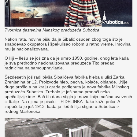
Tvornica tjestenina Mlinskog preduzeća Subotica
Nakon rata, novine pišu da je Šibalić osuđen zbog toga što je
snabdevao okupatora i špekulisao robom u ratno vreme. Imovina
mu je nacionalizovana.
O Iliji – Ilešu se još zna da je umro 1950. godine, onog leta kada
je sva prethodno nacionalizovana preduzeća Tito predao
radnicima na samoupravljanje.
Šezdesetih još radi bivša Šibalićeva fabrika hleba u ulici Žarka
Zrenjanina br 12. Proizvode hleb, peciva, kolače, oblande…Nije
dugo prošlo a na kraju grada podignuta je nova fabrika Mlinskog
preduzeća Subotica. Trebalo je još samo pronaći neko
upečatljivije ime. Baš tih dana stigla je nova linija mašina uvezenih
iz Italije. Na njima je pisalo – FIDELINKA. Tako kaže priča. A
započeta je još 1913. kada je Ileš ili Ilija stigao u Suboticu iz
rodnog Martonoša.