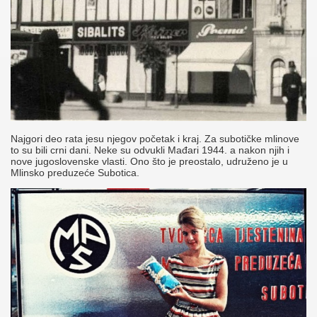
Najgori deo rata jesu njegov početak i kraj. Za subotičke mlinove
to su bili crni dani. Neke su odvukli Mađari 1944. a nakon njih i
nove jugoslovenske vlasti. Ono što je preostalo, udruženo je u
Mlinsko preduzeće Subotica.