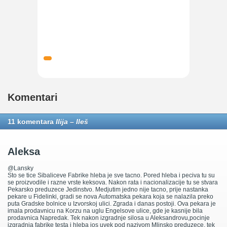
Komentari
11 komentara
Ilija – Ileš
Aleksa
@Lansky
Sto se tice Sibaliceve Fabrike hleba je sve tacno. Pored hleba i peciva tu su
se proizvodile i razne vrste keksova. Nakon rata i nacionalizacije tu se stvara
Pekarsko preduzece Jedinstvo. Medjutim jedno nije tacno, prije nastanka
pekare u Fidelinki, gradi se nova Automatska pekara koja se nalazila preko
puta Gradske bolnice u Izvorskoj ulici. Zgrada i danas postoji. Ova pekara je
imala prodavnicu na Korzu na uglu Engelsove ulice, gde je kasnije bila
prodavnica Napredak. Tek nakon izgradnje silosa u Aleksandrovu,pocinje
izgradnja fabrike testa i hleba jos uvek pod nazivom Mlinsko preduzece, tek