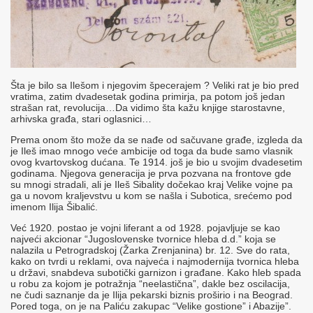
Šta je bilo sa Ilešom i njegovim špecerajem ? Veliki rat je bio pred
vratima, zatim dvadesetak godina primirja, pa potom još jedan
strašan rat, revolucija…Da vidimo šta kažu knjige starostavne,
arhivska građa, stari oglasnici…
Prema onom što može da se nađe od sačuvane građe, izgleda da
je Ileš imao mnogo veće ambicije od toga da bude samo vlasnik
ovog kvartovskog dućana. Te 1914. još je bio u svojim dvadesetim
godinama. Njegova generacija je prva pozvana na frontove gde
su mnogi stradali, ali je Ileš Sibality dočekao kraj Velike vojne pa
ga u novom kraljevstvu u kom se našla i Subotica, srećemo pod
imenom Ilija Šibalić.
Već 1920. postao je vojni liferant a od 1928. pojavljuje se kao
najveći akcionar “Jugoslovenske tvornice hleba d.d.” koja se
nalazila u Petrogradskoj (Žarka Zrenjanina) br. 12. Sve do rata,
kako on tvrdi u reklami, ova najveća i najmodernija tvornica hleba
u državi, snabdeva subotički garnizon i građane. Kako hleb spada
u robu za kojom je potražnja “neelastična”, dakle bez oscilacija,
ne čudi saznanje da je Ilija pekarski biznis proširio i na Beograd.
Pored toga, on je na Paliću zakupac “Velike gostione” i Abazije”.