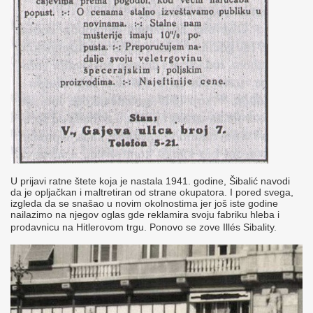
U prijavi ratne štete koja je nastala 1941. godine, Šibalić navodi
da je opljačkan i maltretiran od strane okupatora. I pored svega,
izgleda da se snašao u novim okolnostima jer još iste godine
nailazimo na njegov oglas gde reklamira svoju fabriku hleba i
prodavnicu na Hitlerovom trgu. Ponovo se zove Illés
Sibality.