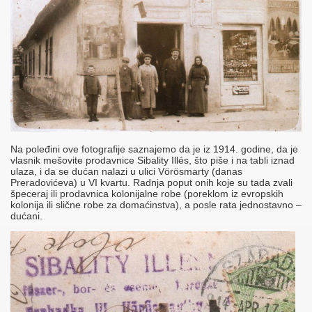
Na poleđini ove fotografije saznajemo da je iz 1914. godine, da je
vlasnik mešovite prodavnice Sibality Illés, što piše i na tabli iznad
ulaza, i da se dućan nalazi u ulici Vörösmarty (danas
Preradovićeva) u VI kvartu. Radnja poput onih koje su tada zvali
špeceraj ili prodavnica kolonijalne robe (poreklom iz evropskih
kolonija ili slične robe za domaćinstva), a posle rata jednostavno –
dućani.