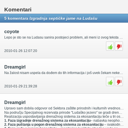
Komentari
5 komentara
Izgradnja septičke jame na Ludašu
coyote
Lepo je sto se na Ludasu sanira postojeci problem, ali meni iz ovog teksta nista nije jasno. Koja je bioloska metoda u pitanju, i kako se to realizuje? Da li se septicke jame vade posle odredjenog vremena i menjaju?
2010-01-26 12:07:20
Dreamgirl
Na žalost nisam uspela da dođem do tih informacija i još uvek čekam neke odgovore. Naravno ako neko zna nešto više o ovome molila bih ga da nam pojasni. Pretpostavljam da odgovor od Palić-Ludaša neću dobiti do marta meseca s obzirom da je tamo u toku smena rukovodstva, ali čim budem dobila adekvatan odgovor obavestiću tebe i sve ostale.
2010-01-29 21:39:28
Dreamgirl
Upravo sam dobila odgovor od Sektora zaštite prirodnih i kulturnih vrednosti Javnog preduzeća "Palić Ludaš" vezano za biološku metodu koja se koristi i načinu realizacije prečišćavanja. U daljem tekstu je ceo odgovor koji sam dobila:
Na području Specijalnog rezervata prirode "Ludaško jezero" se gradi drenažni sistem za ekosanitaciju. Tehničko rešenje prečišćavanja otpadnih voda se bazira na nejčešće očekivanom broju korisnika, a to je 20 (20 ES). Sistem će funkcionisati kao modularni konstruisani ekosistem (sačinjen iz više komponenti koje su delimično ukopane u podlogu), pri čemu će otpadne vode prolaziti kroz faze
Realizacija uspostavljanja drenažnog sistema za ekosanitaciju teče u tri osnovne faze:
1. Faza izgradnje drenažnog sistema za ekosanitaciju
– nabavka neophodne opreme (modula ekosistemskog procesora): cevovoda, posuda – bazena, supstrata, kontrolnih punktova, biljnog materijala predviđenog za sadnju, instalacija predviđenih komponenti, sadnja vegetacije i obezbeđivanje protoka prvo čiste, a zatim postepeno i otpadne vode
2. Faza puštanja u pogon drenažnog sistema za ekosanitaciju
– svakodnevni monitoring svih aktivnosti prilikom puštanja postrojenja u rad – naročito kontrola protoka, dinamika uspostavljanja vegetacije, hemijskih i mikrobioloških parametara