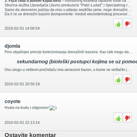
3. Faza rada u punom kapacitetu
– monitoring kvaliteta otpadne vode na ulazu i izlazu iz postrojenja (analiza fizičkih, hemijskih i bioloških parametara). Analize će sprovoditi akreditovana institucija – Zavod za javno zdravlje Subotica.
Stručna služba Upravljača (Javno preduzeće "Palić-Ludaš" ) Specijalnog rezervata prirode "Ludaško jezero" će svakodnevno obavljati monitoring standardnih parametara (fizičkih, hemijskih i bioloških).
Samo da skrenemo pažnju da nisu u pitanju septičke jame, nego drenažni bazeni koji su povezani sistemima cevi.
Da li će se drenažni bazeni (komponente- moduli ekosistemskog procesora) prazniti- zavisi od velikog broja abiotičkih i biotičkih faktora. Kada se sistem potpuno uspostavi (misli se, najviše, na biološku komponentu koja se odnosi na sekundarno i tercijarno prečišćavanje), drenažni bazeni ne bi trebalo da se prazne.
2010-02-01 14:00:54
djomla
Fino objašnjen princip funkcionisanja drenažnih bazena. Kao laik mogu da primetim da pri prečišćavanju otpadnih voda drenažni bazen koristi iste principe kao i prečistač. Pa tako na primer:
sekundarnog
(biološki postupci kojima se uz pomoć 
Ovu ulogu u velikom prečistaču ima aeracioni bazen, u kome se veštački (uz pomoć čoveka) stvara ekosistem koji ima istu ulogu, razgradnju organskih materija uz pomoć živih organizama (bakterije i protoaze).
2010-02-01 20:50:19
coyote
Hvala na trudu i odgovoru!
2010-02-01 22:13:14
Ostavite komentar