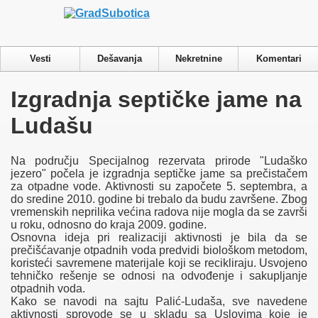
Ovaj sajt koristi cookies.
Više o cookies
Cookie
podešavanja
Prihvatam
Pročitajte našu Politiku Privatnosti.
Privacy & Cookies Policy
Vesti
Dešavanja
Nekretnine
Komentari
Close
Izgradnja septičke jame na
Privacy Overview
Ludašu
This website uses cookies to improve your experience while you
navigate through the website. Out of these cookies, the cookies that are
Na području Specijalnog rezervata prirode "Ludaško
categorized as necessary are stored on your browser as they are
jezero" počela je izgradnja septičke jame sa prečistačem
essential for the working of basic functionalities of the website. We
za otpadne vode. Aktivnosti su započete 5. septembra, a
also use third-party cookies that help us analyze and understand how
do sredine 2010. godine bi trebalo da budu završene. Zbog
you use this website. These cookies will be stored in your browser
vremenskih neprilika većina radova nije mogla da se završi
only with your consent. You also have the option to opt-out of these
u roku, odnosno do kraja 2009. godine.
cookies. But opting out of some of these cookies may have an effect
Osnovna ideja pri realizaciji aktivnosti je bila da se
on your browsing experience.
prečišćavanje otpadnih voda predvidi biološkom metodom,
Necessary
koristeći savremene materijale koji se recikliraju. Usvojeno
Necessary
tehničko rešenje se odnosi na odvođenje i sakupljanje
Always Enabled
otpadnih voda.
Necessary cookies are absolutely essential for the website to function
Kako se navodi na sajtu Palić-Ludaša, sve navedene
properly. This category only includes cookies that ensures basic
aktivnosti sprovode se u skladu sa Uslovima koje je