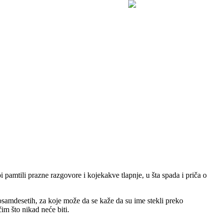
pamtili prazne razgovore i kojekakve tlapnje, u šta spada i priča o
osamdesetih, za koje može da se kaže da su ime stekli preko
im što nikad neće biti.