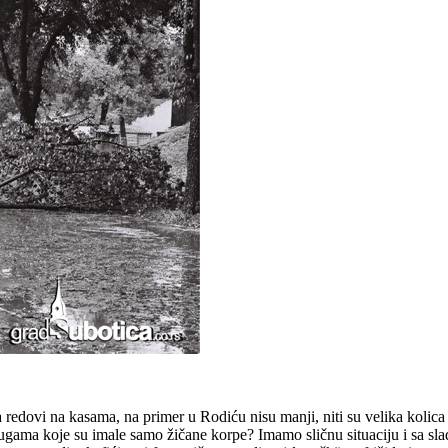
oga redovi na kasama, na primer u Rodiću nisu manji, niti su velika koli
ama koje su imale samo žičane korpe? Imamo sličnu situaciju i sa slad