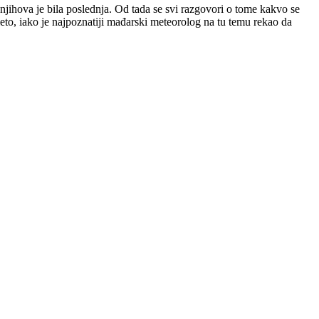
njihova je bila poslednja. Od tada se svi razgovori o tome kakvo se
eto, iako je najpoznatiji mađarski meteorolog na tu temu rekao da