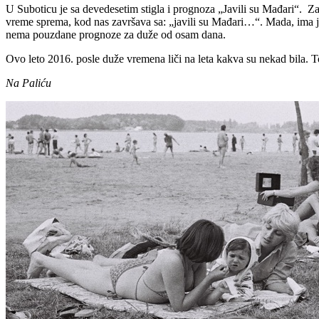
U Suboticu je sa devedesetim stigla i prognoza „Javili su Mađari“. Za
vreme sprema, kod nas završava sa: „javili su Mađari…“. Mada, ima još
nema pouzdane prognoze za duže od osam dana.
Ovo leto 2016. posle duže vremena liči na leta kakva su nekad bila. To 
Na Paliću