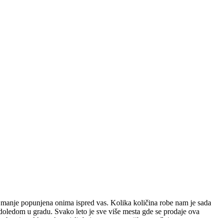
ca manje popunjena onima ispred vas. Kolika količina robe nam je sada
oledom u gradu. Svako leto je sve više mesta gde se prodaje ova