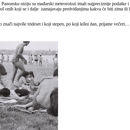
 Panonsku niziju su mađarski meteorolozi imali najpreciznije podatke i 
 onih koji se i dalje zamajavaju predviđanjima kakva će biti zima ili l
znači najviše trideset i koji stepen, po koji kišni dan, prijatne večeri…