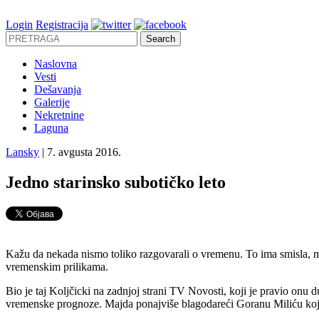
Login
Registracija
Naslovna
Vesti
Dešavanja
Galerije
Nekretnine
Laguna
Lansky
| 7. avgusta 2016.
Jedno starinsko subotičko leto
Kažu da nekada nismo toliko razgovarali o vremenu. To ima smisla, mad
vremenskim prilikama.
Bio je taj Koljčicki na zadnjoj strani TV Novosti, koji je pravio onu
vremenske prognoze. Majda ponajviše blagodareći Goranu Miliću koji j