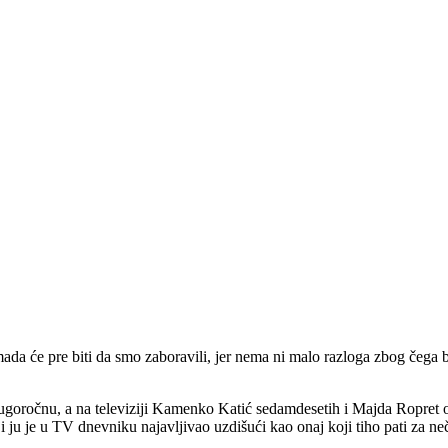
a će pre biti da smo zaboravili, jer nema ni malo razloga zbog čega bi 
 dugoročnu, a na televiziji Kamenko Katić sedamdesetih i Majda Ropret 
u je u TV dnevniku najavljivao uzdišući kao onaj koji tiho pati za neč