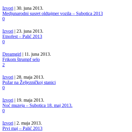
Izvori
| 30. juna 2013.
Medjunarodni susret oldtajmer vozila – Subotica 2013
0
Izvori
| 23. juna 2013.
Etnofest – Palić 2013
0
Dreamgirl
| 11. juna 2013.
Frikom štrumpf selo
2
Izvori
| 28. maja 2013.
Požar na Željezničkoj stanici
0
Izvori
| 19. maja 2013.
Noć muzeja – Subotica 18. maj 2013.
0
Izvori
| 2. maja 2013.
Prvi maj – Palić 2013