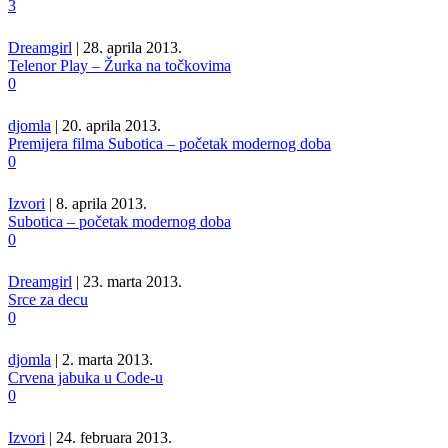
3
Dreamgirl
| 28. aprila 2013.
Telenor Play – Žurka na točkovima
0
djomla
| 20. aprila 2013.
Premijera filma Subotica – početak modernog doba
0
Izvori
| 8. aprila 2013.
Subotica – početak modernog doba
0
Dreamgirl
| 23. marta 2013.
Srce za decu
0
djomla
| 2. marta 2013.
Crvena jabuka u Code-u
0
Izvori
| 24. februara 2013.