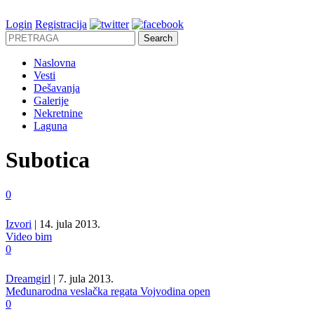
Login
Registracija
Naslovna
Vesti
Dešavanja
Galerije
Nekretnine
Laguna
Subotica
0
Izvori
| 14. jula 2013.
Video bim
0
Dreamgirl
| 7. jula 2013.
Međunarodna veslačka regata Vojvodina open
0