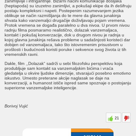
zanimljivije i intrigantnije. Bizarni načini komunikacije došljaka
(heptapoda) su izuzetno zanimljivi, a pokušaji ekipe da ih dešifruju
postaju kompleksni i napeti. Postepenim razumevanjem jezika
oblikuje se način razmišljanja do te mere da glavna junakinja
shvata kako vanzemaljci drugačije doživljavaju pojam vremena.
Protok vremena se događa paralelno u dva nivoa. U prvom nivou
radnju filma posmaramo realistično, dolazak vanzemaljaca,
kontakt i pokušaj konverzacije, dok u drugom nivou je radnja u
kojoj glavna junakinja rešava probleme u sadašnjosti koristeći dar
dobijen od vanzemaljaca, tako što istovremenim prisustvom u
prošlosti i budućnosti koristi poruke i sekvence svog života iz tih
vremenskih ravni.
Dakle, film ,,Dolazak“ sadrži u sebi filozofsku perspektivu koja
produbljuje sam kontakt sa vanzemaljskim bićima i vraća
gledatelja u okvire ljudske dimenzije, stvarajući posebno emotivno
iskustvo. Umesto preterane akcije naglasak se daje na
konverzaciji, a humanost ističe ispred same spoznaje o postojanju
superiorne vanzemaljske inteligencije.
Borivoj Vujić
21