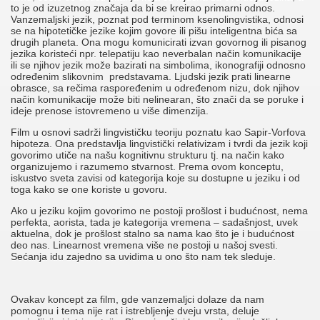
to je od izuzetnog značaja da bi se kreirao primarni odnos.
Vanzemaljski jezik, poznat pod terminom ksenolingvistika, odnosi
se na hipotetičke jezike kojim govore ili pišu inteligentna bića sa
drugih planeta. Ona mogu komunicirati izvan govornog ili pisanog
jezika koristeći npr. telepatiju kao neverbalan način komunikacije
ili se njihov jezik može bazirati na simbolima, ikonografiji odnosno
određenim slikovnim predstavama. Ljudski jezik prati linearne
obrasce, sa rečima raspoređenim u određenom nizu, dok njihov
način komunikacije može biti nelinearan, što znači da se poruke i
ideje prenose istovremeno u više dimenzija.
Film u osnovi sadrži lingvističku teoriju poznatu kao Sapir-Vorfova
hipoteza. Ona predstavlja lingvistički relativizam i tvrdi da jezik koji
govorimo utiče na našu kognitivnu strukturu tj. na način kako
organizujemo i razumemo stvarnost. Prema ovom konceptu,
iskustvo sveta zavisi od kategorija koje su dostupne u jeziku i od
toga kako se one koriste u govoru.
Ako u jeziku kojim govorimo ne postoji prošlost i budućnost, nema
perfekta, aorista, tada je kategorija vremena – sadašnjost, uvek
aktuelna, dok je prošlost stalno sa nama kao što je i budućnost
deo nas. Linearnost vremena više ne postoji u našoj svesti.
Sećanja idu zajedno sa uvidima u ono što nam tek sleduje.
Ovakav koncept za film, gde vanzemaljci dolaze da nam
pomognu i tema nije rat i istrebljenje dveju vrsta, deluje