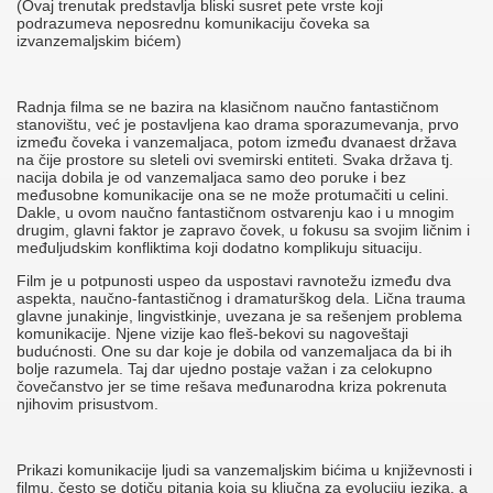
(Ovaj trenutak predstavlja bliski susret pete vrste koji
podrazumeva neposrednu komunikaciju čoveka sa
izvanzemaljskim bićem)
Radnja filma se ne bazira na klasičnom naučno fantastičnom
stanovištu, već je postavljena kao drama sporazumevanja, prvo
između čoveka i vanzemaljaca, potom između dvanaest država
na čije prostore su sleteli ovi svemirski entiteti. Svaka država tj.
nacija dobila je od vanzemaljaca samo deo poruke i bez
međusobne komunikacije ona se ne može protumačiti u celini.
Dakle, u ovom naučno fantastičnom ostvarenju kao i u mnogim
drugim, glavni faktor je zapravo čovek, u fokusu sa svojim ličnim i
međuljudskim konfliktima koji dodatno komplikuju situaciju.
Film je u potpunosti uspeo da uspostavi ravnotežu između dva
aspekta, naučno-fantastičnog i dramaturškog dela. Lična trauma
glavne junakinje, lingvistkinje, uvezana je sa rešenjem problema
komunikacije. Njene vizije kao fleš-bekovi su nagoveštaji
budućnosti. One su dar koje je dobila od vanzemaljaca da bi ih
bolje razumela. Taj dar ujedno postaje važan i za celokupno
čovečanstvo jer se time rešava međunarodna kriza pokrenuta
njihovim prisustvom.
Prikazi komunikacije ljudi sa vanzemaljskim bićima u književnosti i
filmu, često se dotiču pitanja koja su ključna za evoluciju jezika, a