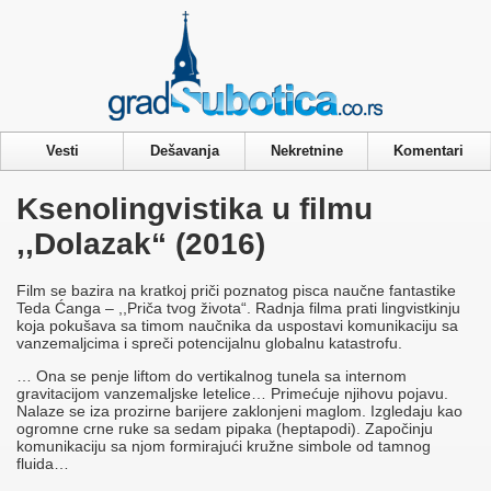
Privacy & Cookies Policy
Vesti
Dešavanja
Nekretnine
Komentari
Ksenolingvistika u filmu
,,Dolazak“ (2016)
Film se bazira na kratkoj priči poznatog pisca naučne fantastike
Teda Ćanga – ,,Priča tvog života“. Radnja filma prati lingvistkinju
koja pokušava sa timom naučnika da uspostavi komunikaciju sa
vanzemaljcima i spreči potencijalnu globalnu katastrofu.
… Ona se penje liftom do vertikalnog tunela sa internom
gravitacijom vanzemaljske letelice… Primećuje njihovu pojavu.
Nalaze se iza prozirne barijere zaklonjeni maglom. Izgledaju kao
ogromne crne ruke sa sedam pipaka (heptapodi). Započinju
komunikaciju sa njom formirajući kružne simbole od tamnog
fluida…