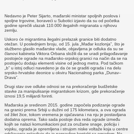
Nedavno je Peter Sijarto, mađarski ministar spoljnih poslova i
spoljne trgovine, boraveći u Subotici izjavio da su od početka
godine sprečili ulazak 110.000 ilegalnih migranata u njihovu
zemlju.
Uskoro će migrantima ilegalni prelazak granice biti dodatno
otežan. U poslednjem broju, od 15. jula „Mađar kozlonja”, što je
službeno glasilo mađarske vlade, objavljena je odluka da su se
članovi kabineta Viktora Orbana složili da se uradi prilagođavanje
postojeće ograde na mađarsko-srpskoj granici na način da se na
postojeću dodaju elementi visine od jednog metra. Pod tačkom
„b” u istoj odluci navedeno je da će se graditi ograda i na delu
srpsko-hrvatske deonice u okviru Nacionalnog parka „Dunav–
Drava”.
Drugi stav ove odluke odnosi se na prekoračenje budžetske
stavke za manipulisanje migrantskom krizom, gde prekoračenje
iznosi 19,5 milijardi forinti.
Mađarska je sredinom 2015. godine započela podizanje ograde
na granici prema Srbiji u dužini od 175 kilometara, a ova ograda
od žilet žice, tokom vremena je ojačavana i na nju je postavljana
dodatna oprema. Tako sada postoje dva reda ograde između
kojih se nalazi komunikacioni put za oružane snage, policiju i
vojsku, ograda je opremljena i strujom niske voltaže koja u centre
održavanja prijavljuje da je napravljen kontakt sa ogradom. Na