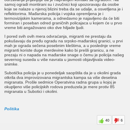
samoj ogradi montirani su i zvučnici koji upozoravaju da osobe
koje se nalaze u njenoj blizini treba da se udalje, a osvetljena je i
reflektorima. Mađarska policija i vojska opremljena je i
termovizijskim kamerama, a odnedavno je najavljeno da će biti
formiran i poseban odred graničnih policajaca u kojem će u prvo
vreme biti angažovano oko dve hiljade ljudi.
I pored svih ovih mera odvraćanja, migranti ne prestaju da
pokušavaju da pređu ogradu na srpsko-mađarskoj granici, u prvi
mah je ograda sečena posebnim kleštima, a u poslednje vreme
migranti koriste duge merdevine kako bi prešli granicu, a ne
prezaju ni o napada na mađarske snage o čemu je policija našeg
severnog suseda u više navrata u javnosti objavljivala video-
snimke.
Subotička policija je u ponedeljak saopštila da je u okolini grada
otkrila dva improvizovana migrantska kampa sa više desetina
migranata. Prošle sedmice Operatvina radna grupa u kojoj je
okupljeno više policijskih rodova preduzela je mere protiv 85
migranata u Subotici i okolini.
Politika
40
6