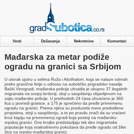
Privacy & Cookies Policy
Vesti
Dešavanja
Nekretnine
Komentari
Mađarska za metar podiže
ogradu na granici sa Srbijom
U utorak ujutru u selima Ruža i Ašothalom, koja se nalaze odmah
preko granične linije u odnosu na subotičko prigradsko naselje
Bački Vinogradi, mađarska policija uhvatila je ukupno 37 ilegalnih
migranata na svojoj teritoriji, stoji u saopštenju objavljenom na
sajtu mađarske policije. U prethodnih 24 časa uhvaćeno je 360
lica u povredi granice, a 175 je sprečeno da pređe privremenu
ogradu na granici. Prema njima su preduzete mere predviđene
propisima, stoji u saopštenju, a to po pravilu znači da su vraćeni
kroz kapiju na privremenoj ogradi koja postoji na mađarsko-
srpskoj granici. Ove brojke predstavljaju tek deo migrantske
populacije koja svakodnevno pokušava da pređe ogradu od žilet
žice na srpsko-mađarskoj granici.