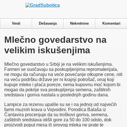
Ovaj sajt koristi cookies.
Više o cookies
Cookie
podešavanja
Prihvatam
Pročitajte našu Politiku Privatnosti.
Privacy & Cookies Policy
Vesti
Dešavanja
Nekretnine
Komentari
Close
Mlečno govedarstvo na
Privacy Overview
velikim iskušenjima
This website uses cookies to improve your experience while you
navigate through the website. Out of these cookies, the cookies that are
Mlečno govedarstvo u Srbiji je na velikim iskušenjima.
categorized as necessary are stored on your browser as they are
Farmeri se suočavaju sa poskupljenjima repromaterijala,
essential for the working of basic functionalities of the website. We
ne mogu da računaju na veće povećanje otkupne cene, niti
also use third-party cookies that help us analyze and understand how
na veću podršku države jer ni krajnji potrošač, onaj koji
you use this website. These cookies will be stored in your browser
kupuje mleko i plaća poreze, nema kupovnu moć kojom bi
only with your consent. You also have the option to opt-out of these
mogao da pokrije sva poskupljenja semena, zaštitnih
cookies. But opting out of some of these cookies may have an effect
sredstava i goriva nastala u poslednjih godinu dana.
on your browsing experience.
Necessary
Lampice za rezervu upalile su se i na jednoj od najvećih
Necessary
farmi muznih krava u Vojvodini. Porodica Balaša iz
Always Enabled
Čantavira procenjuje da su troškovi goriva, semena,
Necessary cookies are absolutely essential for the website to function
zaštitnih sredstava otišli gore za 50 do 100 odsto, dok
properly. This category only includes cookies that ensures basic
proizvodi poput mesa ili sirovog mleka ne prate te