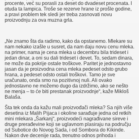
functionalities and security features of the website. These cookies do
procente, već su porasli za deset do dvadeset procenata. I
not store any personal information.
otuda ta lampica. Troše se rezerve hrane iz prošle godine,
Non-necessary
a pravi problem tek sledi jer treba zasnovati novu
Non-necessary
proizvodnju za ova muzna grla.
Any cookies that may not be particularly necessary for the website to
function and is used specifically to collect user personal data via
analytics, ads, other embedded contents are termed as non-necessary
„Ne znamo šta da radimo, kako da opstanemo. Mlekare su
cookies. It is mandatory to procure user consent prior to running these
nam nekako izašle u susret, da nam daju novu cenu mleka.
cookies on your website.
na primer, nama je cena mleka u decembru bila trideset i
SAVE & ACCEPT
jedan dinar, a oni su dali trideset i devet. To, sedam dinara,
ne može da pokrije ostale troškove. Paritet je jednostavno
jasan da je proizvodna cena mleka pedeset odsto grubo
Naslovna
hrana, a pedeset odsto ostali troškovi. Tamo je sve
Vesti
uračunato, onda smo na pozitivnoj nuli. Ali ovako
Dešavanja
jednostavno ne možemo dugo da izdržimo, ako se nešto
Galerije
ne menja – to će biti prestanak proizvodnje“, kaže Mikloš
Nekretnine
Balaša.
Laguna
Šta tek onda da kažu mali proizvođači mleka? Sa njih više
desetina iz Malih Pijaca i okoline sarađuje jedna od retkih
mini mlekara „Šarkanj“, proizvodeći nagrađivane sireve i
druge prerađevine koji se uglavnom plasiraju na području
od Subotice do Novog Sada, i od Sombora do Kikinde.
Nakon dve decenije rada, trenutno odnos prihoda i