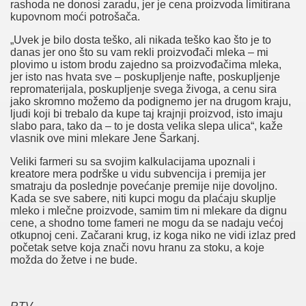
rashoda ne donosi zaradu, jer je cena proizvoda limitirana
kupovnom moći potrošača.
„Uvek je bilo dosta teško, ali nikada teško kao što je to
danas jer ono što su vam rekli proizvođači mleka – mi
plovimo u istom brodu zajedno sa proizvođačima mleka,
jer isto nas hvata sve – poskupljenje nafte, poskupljenje
repromaterijala, poskupljenje svega živoga, a cenu sira
jako skromno možemo da podignemo jer na drugom kraju,
ljudi koji bi trebalo da kupe taj krajnji proizvod, isto imaju
slabo para, tako da – to je dosta velika slepa ulica“, kaže
vlasnik ove mini mlekare Jene Šarkanj.
Veliki farmeri su sa svojim kalkulacijama upoznali i
kreatore mera podrške u vidu subvencija i premija jer
smatraju da poslednje povećanje premije nije dovoljno.
Kada se sve sabere, niti kupci mogu da plaćaju skuplje
mleko i mlečne proizvode, samim tim ni mlekare da dignu
cene, a shodno tome fameri ne mogu da se nadaju većoj
otkupnoj ceni. Začarani krug, iz koga niko ne vidi izlaz pred
početak setve koja znači novu hranu za stoku, a koje
možda do žetve i ne bude.