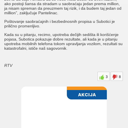
ako postoji šansa da stradam u saobraćaju jedan prema million,
ja nisam spreman da preuzmem taj rizik, i da budem taj jedan od
million”, zaključuje Pantelinac.
Poštovanje saobraćajnih i bezbednosnih propisa u Subotici je
prilično promenljivo.
Kada su u pitanju, recimo, upotreba dečijih sedišta ili korišćenje
pojasa, Subotica pokazuje dobre rezultate, ali kada je u pitanju
upotreba mobilnih telefona tokom upravljanja vozilom, rezultati su
katastrofalni, ističe naš sagovornik.
RTV
3
8