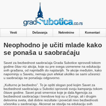
Privacy & Cookies Policy
Vesti
Dešavanja
Nekretnine
Komentari
Neophodno je učiti mlade kako
se ponaša u saobraćaju
Savet za bezbednost saobraćaja Grada Subotice sprovodi tokom
godine čitav niz akcija, koje su pre svega usmerene na edukaciju
svih građana, od najmlađih do najstarijih. Te akcije međutim, kako
napominju u Savetu, nemaju pun efekat ukoliko se sami učesnici
u saobraćaju ne ponašaju odgovorno.
„Kulturno je bezbedno”. To je opšti slogan pod kojim Savet za
bezbednost saobraćaja u Subotici sprovodi svoju kampanju tokom
čitave godine. Savet prati smernice koje je dala Agencija za
bezbednost saobraćaja i trendove koji su u Evropi, ali i drugim
delovima sveta, dali dobre rezultate i povećali nivo bezbednosti
učesnika u saobraćaju. Akcenat se stavlja na edukaciju svih