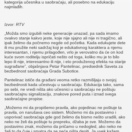
kategorija učesnika u saobraćaju, ali posebno na edukaciju
najmlađih.
Izvor: RTV
„Možda smo izgubili neke generacije unazad, pa sada imamo
ovakvo stanje kakvo jeste, koje nije sjajno ali nije ni tragično, ali
ipak želimo da počnemo negde od početka. Kada edukujete dete
ili mu pružite neki sadržaj koji je edukativnog karaktera a njemu
interesantan, i njemu prilagođen, vrlo je verovatno da će on kod
kuće svom roditelju ispričati nešto od toga, koliko mu je to bilo
lepo ili nije, interesantno ili nije, i eto produženog efekta na starije
sugrađane”, objašnjava Petar Pantelinac, predsednik Saveta za
bezbednost saobraćaja Grada Subotice.
Pantelinac ističe da građani veoma retko razmišljaju o svojoj
bezbednosti kada učestvuju u saobraćaju. Edukacija tako, sama
po sebi, ne vredi ništa ako učesnici u saobraćaju ne poštuju
saobraćajnu signalizaciju, znakove pored puta i iznad svega
saobraćajne propise.
„Možemo mi da propišemo pravila, ako pojedinac ne poštuje ta
pravila, on narušava ceo sistem. Možemo mi da postavimo i
usporivač saobraćaja gde god želimo da bismo nešto uradili, ako
neko ne želi da poštuje tu prepreku, džaba je sve. Možemo da
postavimo znak, možemo da pričamo u nedogled, ako neko ne
želi to da čuje i smatra da se neće ništa desiti. Ja uvek kažem,