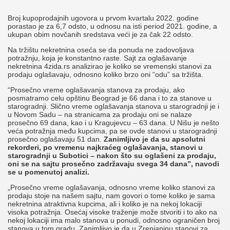
Broj kupoprodajnih ugovora u prvom kvartalu 2022. godine
porastao je za 6,7 odsto, u odnosu na isti period 2021. godine, a
ukupan obim novčanih sredstava veći je za čak 22 odsto.
Na tržištu nekretnina oseća se da ponuda ne zadovoljava
potražnju, koja je konstantno raste. Sajt za oglašavanje
nekretnina 4zida.rs analizirao je koliko se vremenski stanovi za
prodaju oglašavaju, odnosno koliko brzo oni “odu” sa tržišta.
“Prosečno vreme oglašavanja stanova za prodaju, ako
posmatramo celu opštinu Beograd je 66 dana i to za stanove u
starogradnji. Slično vreme oglašavanja stanova u starogradnji je i
u Novom Sadu – na stranicama za prodaju oni se nalaze
prosečno 69 dana, kao i u Kragujevcu – 63 dana. U Nišu je nešto
veća potražnja među kupcima, pa se ovde stanovi u starogradnji
prosečno oglašavaju 51 dan.
Zanimljivo je da su apsolutni
rekorderi, po vremenu najkraćeg oglašavanja, stanovi u
starogradnji u Subotici – nakon što su oglašeni za prodaju,
oni se na sajtu prosečno zadržavaju svega 34 dana”, navodi
se u pomenutoj analizi.
„Prosečno vreme oglašavanja, odnosno vreme koliko stanovi za
prodaju stoje na našem sajtu, nam govori o tome koliko je sama
nekretnina atraktivna kupcima, ali i koliko je na nekoj lokaciji
visoka potražnja. Osećaj visoke traženje može stvoriti i to ako na
nekoj lokaciji ima malo stanova u ponudi, odnosno ograničen broj
stanova u tom gradu. Zanimljivo je da u Zrenjaninu stanovi za