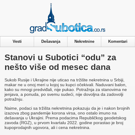
Privacy & Cookies Policy
Vesti
Dešavanja
Nekretnine
Komentari
Stanovi u Subotici “odu” za
nešto više od mesec dana
Sukob Rusije i Ukrajine nije uticao na tržište nekretnina u Srbiji,
makar ne u onoj meri u kojoj su kupci očekivali. Naduvani balon,
kako su mnogi predviđali, nije pukao. Potražnja za stanovima ne
jenjava, a ponuda, po svemu sudeći, nije dovoljna da zadovolji
potražnju.
Naime, podaci sa tržišta nekretnina pokazuju da je i nakon brojnih
izazova zbog pandemije korona virsa, ono ostalo imuno na
dešavanja u Ukrajini. Prema podacima Republičkog geodetskog
zavoda (RGZ), u prvom kvartalu 2022. godine porastao je broj
kupoprodajnih ugovora, ali i cena nekretnina.