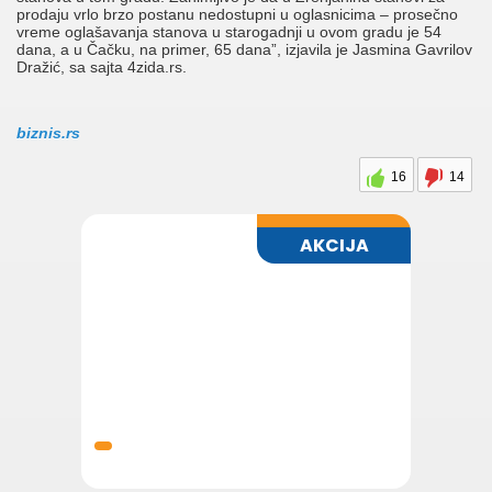
prodaju vrlo brzo postanu nedostupni u oglasnicima – prosečno
vreme oglašavanja stanova u starogadnji u ovom gradu je 54
dana, a u Čačku, na primer, 65 dana”, izjavila je Jasmina Gavrilov
Dražić, sa sajta 4zida.rs.
biznis.rs
16
14