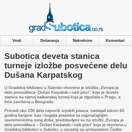
Privacy & Cookies Policy
Vesti
Dešavanja
Nekretnine
Komentari
Subotica deveta stanica
turneje izložbe posvećene delu
Dušana Karpatskog
U Gradskoj biblioteci u Subotici otvorena je izložba „Evropa je
delo prevodilaca- Dušan Karpatski i naši pisci“, koja je deveta
stanica na njenoj balkanskoj turneji koja je otpočela u Pragu, a
biće završena u Beogradu.
Prevodi oko 200 dela najvećih srpskih pisaca, nastajali tokom 60
godina karijere, kao i bogata prepiska sa najznačajnijim
savremenicima svog doba, predstavljeni su na izložbi „Evropa je
delo prevodilaca – Dušan Karpatski i naši pisci“ koja je otvorena u
Gradskoj biblioteci u Subotici, u saradnji sa ambasadom Češke