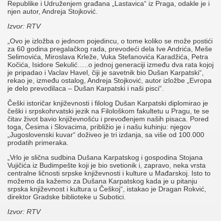
Republike i Udruženjem građana „Lastavica“ iz Praga, odakle je i
njen autor, Andreja Stojković.
Izvor: RTV
„Ovo je izložba o jednom pojedincu, o tome koliko se može postići
za 60 godina pregalačkog rada, prevodeći dela Ive Andrića, Meše
Selimovića, Miroslava Krleže, Vuka Stefanovića Karadžića, Petra
Kočića, Isidore Sekulić…..o jednoj generaciji između dva rata kojoj
je pripadao i Vaclav Havel, čiji je savetnik bio Dušan Karpatski“,
rekao je, između ostalog, Andreja Stojković, autor izložbe „Evropa
je delo prevodilaca – Dušan Karpatski i naši pisci“.
Češki istoričar književnosti i filolog Dušan Karpatski diplomirao je
češki i srpskohrvatski jezik na Filološkom fakultetu u Pragu, te se
čitav život bavio književnošću i prevođenjem naših pisaca. Pored
toga, Česima i Slovacima, približio je i našu kuhinju: njegov
„Jugoslovenski kuvar“ doživeo je tri izdanja, sa više od 100.000
prodatih primeraka.
„Vrlo je slična sudbina Dušana Karpatskog i gospodina Stojana
Vujičića iz Budimpešte koji je bio svetionik i, zapravo, neka vrsta
centralne ličnosti srpske književnosti i kulture u Mađarskoj. Isto to
možemo da kažemo za Dušana Karpatskog kada je u pitanju
srpska književnost i kultura u Češkoj“, istakao je Dragan Rokvić,
direktor Gradske biblioteke u Subotici.
Izvor: RTV