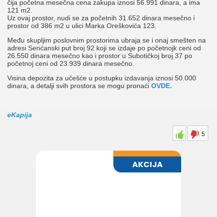
čija početna mesečna cena zakupa iznosi 56.991 dinara, a ima
121 m2.
Uz ovaj prostor, nudi se za početnih 31.652 dinara mesečno i
prostor od 386 m2 u ulici Marka Oreškovića 123.
Među skupljim poslovnim prostorima ubraja se i onaj smešten na
adresi Senćanski put broj 92 koji se izdaje po početnojk ceni od
26.550 dinara mesečno kao i prostor u Subotičkoj broj 37 po
početnoj ceni od 23.939 dinara mesečno.
Visina depozita za učešće u postupku izdavanja iznosi 50.000
dinara, a detalji svih prostora se mogu pronaći
OVDE.
eKapija
5