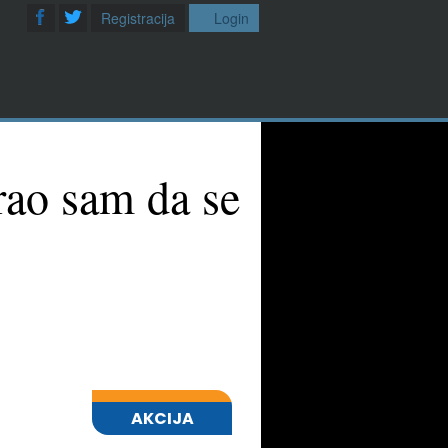
Registracija
Login
rao sam da se