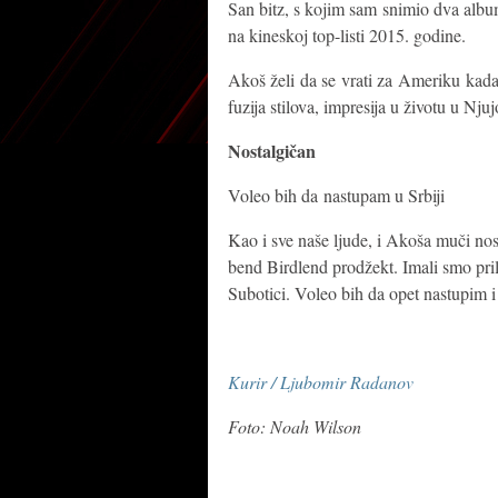
San bitz, s kojim sam snimio dva albu
na kineskoj top-listi 2015. godine.
Akoš želi da se vrati za Ameriku kada
fuzija stilova, impresija u životu u Nju
Nostalgičan
Voleo bih da nastupam u Srbiji
Kao i sve naše ljude, i Akoša muči nost
bend Birdlend prodžekt. Imali smo pril
Subotici. Voleo bih da opet nastupim i
Kurir / Ljubomir Radanov
Foto: Noah Wilson