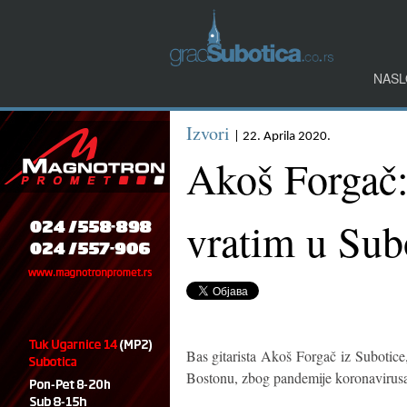
NASL
Izvori
| 22. Aprila 2020.
Akoš Forgač:
vratim u Sub
Bas gitarista Akoš Forgač iz Subotice
Bostonu, zbog pandemije koronavirusa v