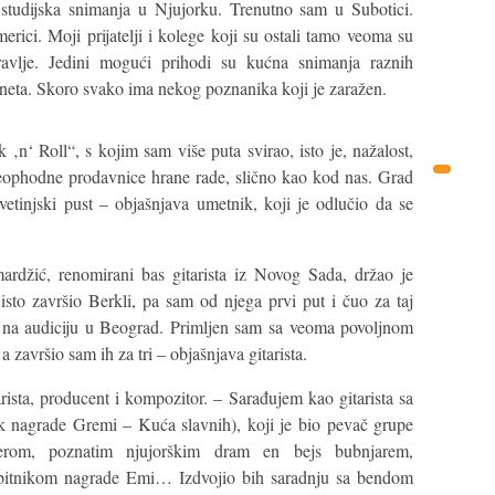
 studijska snimanja u Njujorku. Trenutno sam u Subotici.
rici. Moji prijatelji i kolege koji su ostali tamo veoma su
dravlje. Jedini mogući prihodi su kućna snimanja raznih
erneta. Skoro svako ima nekog poznanika koji je zaražen.
‚n‘ Roll“, s kojim sam više puta svirao, isto je, nažalost,
eophodne prodavnice hrane rade, slično kao kod nas. Grad
vetinjski pust – objašnjava umetnik, koji je odlučio da se
džić, renomirani bas gitarista iz Novog Sada, držao je
sto završio Berkli, pa sam od njega prvi put i čuo za taj
m na audiciju u Beograd. Primljen sam sa veoma povoljnom
 a završio sam ih za tri – objašnjava gitarista.
ista, producent i kompozitor. – Sarađujem kao gitarista sa
 nagrade Gremi – Kuća slavnih), koji je bio pevač grupe
om, poznatim njujorškim dram en bejs bubnjarem,
obitnikom nagrade Emi… Izdvojio bih saradnju sa bendom