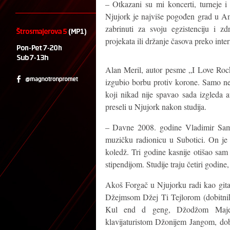
– Otkazani su mi koncerti, turneje i
Njujork je najviše pogođen grad u Ame
zabrinuti za svoju egzistenciju i z
projekata ili držanje časova preko int
Alan Meril, autor pesme „I Love Rock 
izgubio borbu protiv korone. Samo n
koji nikad nije spavao sada izgleda a
preseli u Njujork nakon studija.
– Davne 2008. godine Vladimir Samar
muzičku radionicu u Subotici. On je i
koledž. Tri godine kasnije otišao sa
stipendijom. Studije traju četiri godine,
Akoš Forgač u Njujorku radi kao gitar
Džejmsom Džej Ti Tejlorom (dobitnik
Kul end d geng, Džodžom Majer
klavijaturistom Džonijem Jangom, d