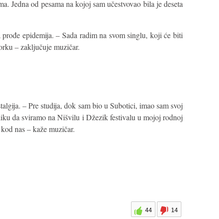
ma. Jedna od pesama na kojoj sam učestvovao bila je deseta
 prođe epidemija. – Sada radim na svom singlu, koji će biti
jorku – zaključuje muzičar.
algija. – Pre studija, dok sam bio u Subotici, imao sam svoj
iku da sviramo na Nišvilu i Džezik festivalu u mojoj rodnoj
 kod nas – kaže muzičar.
44
14