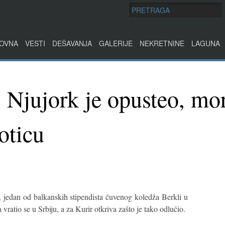
OVNA
VESTI
DEŠAVANJA
GALERIJE
NEKRETNINE
LAGUNA
 Njujork je opusteo, mo
oticu
, jedan od balkanskih stipendista čuvenog koledža Berkli u
ratio se u Srbiju, a za Kurir otkriva zašto je tako odlučio.