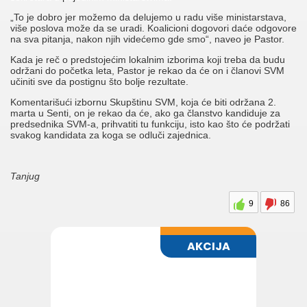
„To je dobro jer možemo da delujemo u radu više ministarstava,
više poslova može da se uradi. Koalicioni dogovori daće odgovore
na sva pitanja, nakon njih videćemo gde smo“, naveo je Pastor.
Kada je reč o predstojećim lokalnim izborima koji treba da budu
održani do početka leta, Pastor je rekao da će on i članovi SVM
učiniti sve da postignu što bolje rezultate.
Komentarišući izbornu Skupštinu SVM, koja će biti održana 2.
marta u Senti, on je rekao da će, ako ga članstvo kandiduje za
predsednika SVM-a, prihvatiti tu funkciju, isto kao što će podržati
svakog kandidata za koga se odluči zajednica.
Tanjug
9
86