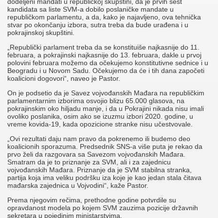
dodeljeni mandati u republičkoj skupštini, da je prvih šest
kandidata sa liste SVM-a dobilo poslaničke mandate u
republičkom parlamentu, a da, kako je najavljeno, ova tehnička
stvar po okončanju izbora, sutra treba da bude urađena i u
pokrajinskoj skupštini.
„Republički parlament treba da se konstituiše najkasnije do 11.
februara, a pokrajinski najkasnije do 13. februara, dakle u prvoj
polovini februara možemo da očekujemo konstitutivne sednice i u
Beogradu i u Novom Sadu. Očekujemo da će i tih dana započeti
koalicioni dogovori“, naveo je Pastor.
On je podsetio da je Savez vojvođanskih Mađara na republičkim
parlamentarnim izborima osvojio blizu 65.000 glasova, na
pokrajinskim oko hiljadu manje, i da u Pokrajini nikada nisu imali
ovoliko poslanika, osim ako se izuzmu izbori 2020. godine, u
vreme kovida-19, kada opozicione stranke nisu učestvovale.
„Ovi rezultati daju nam pravo da pokrenemo ili budemo deo
koalicionih sporazuma. Predsednik SNS-a više puta je rekao da
prvo želi da razgovara sa Savezom vojvođanskih Mađara.
Smatram da je to priznanje za SVM, ali i za zajednicu
vojvođanskih Mađara. Priznanje da je SVM stabilna stranka,
partija koja ima veliku podršku iza koje je kao jedan stala čitava
mađarska zajednica u Vojvodini“, kaže Pastor.
Prema njegovim rečima, prethodne godine potvrdile su
opravdanost modela po kojem SVM zauzima pozicije državnih
sekretara u pojedinim ministarstvima.