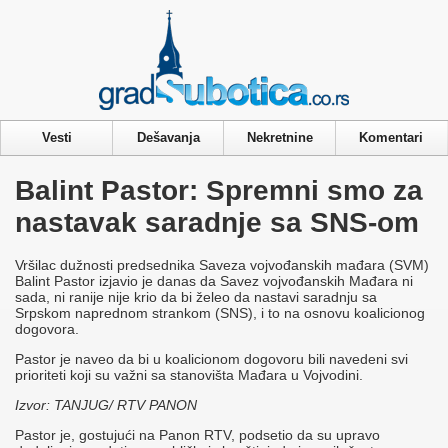
Privacy & Cookies Policy
Vesti
Dešavanja
Nekretnine
Komentari
Balint Pastor: Spremni smo za
nastavak saradnje sa SNS-om
Vršilac dužnosti predsednika Saveza vojvođanskih mađara (SVM)
Balint Pastor izjavio je danas da Savez vojvođanskih Mađara ni
sada, ni ranije nije krio da bi želeo da nastavi saradnju sa
Srpskom naprednom strankom (SNS), i to na osnovu koalicionog
dogovora.
Pastor je naveo da bi u koalicionom dogovoru bili navedeni svi
prioriteti koji su važni sa stanovišta Mađara u Vojvodini.
Izvor: TANJUG/ RTV PANON
Pastor je, gostujući na Panon RTV, podsetio da su upravo