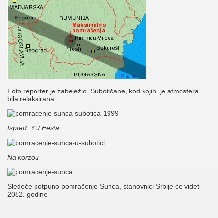
Foto reporter je zabeležio Subotičane, kod kojih je atmosfera
bila relaksirana:
Ispred YU Festa
Na korzou
Sledeće potpuno pomračenje Sunca, stanovnici Srbije će videti
2082. godine