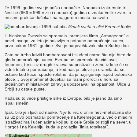
Te 1999. godine sve je pošlo naopačke. Naopako izokrenute tri
šestice (666 = 999 = zlo i naopako) godina u znaku Velike zveri, a
mi smo proleće dočekali na najgorem mestu na svetu.
Smak sveta u ulici Ferenci Ibolje
U bioskopu
Zvezda
se spremala premijera filma „Armagedon“ a
povrh svega, za leto je najavljeno potpuno pomračenje sunca,
prvo nakon 1961. godine. Sve je nagoveštavalo skori Sudnji dan.
Zato ne treba kriviti bombardovani i sluđeni narod što nije hteo da
gleda pomračenje sunca. Evropa se spremala da vidi ovaj
fenomen, turisti iz drugih krajeva su pristizali u zonu iz koje će se
videti totalno pomračenje, a kod nas je televizija dramila da se
ostane kod kuće, spuste roletne, da je najsigurnije ispod betonske
ploče… Svoj momenat dočekali su razni proroci i u horu sa
tadašnjom ministarkom zdravlja upozoravali na opasnost. Ulice u
Srbiji su ostale puste.
Kada su to veče pristigle slike iz Evrope, bilo je jasno da smo
ispali smešni.
Ipak, bilo je i ljudi od nauke. Nije tu reč o onim hevi-metalcima što
su uz pivo posmatrali pomračenje na Kalemegdanu, već o mladim
istraživačima i učenjacima koji su iz cele Srbije pristigli na sever, u
Horgoš i na Kelebiju, kuda je prolazila “linija totaliteta”.