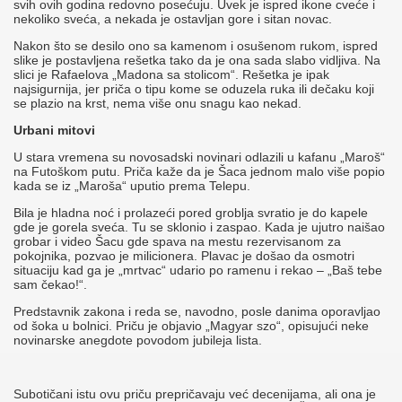
svih ovih godina redovno posećuju. Uvek je ispred ikone cveće i
nekoliko sveća, a nekada je ostavljan gore i sitan novac.
Nakon što se desilo ono sa kamenom i osušenom rukom, ispred
slike je postavljena rešetka tako da je ona sada slabo vidljiva. Na
slici je Rafaelova „Madona sa stolicom“. Rešetka je ipak
najsigurnija, jer priča o tipu kome se oduzela ruka ili dečaku koji
se plazio na krst, nema više onu snagu kao nekad.
Urbani mitovi
U stara vremena su novosadski novinari odlazili u kafanu „Maroš“
na Futoškom putu. Priča kaže da je Šaca jednom malo više popio
kada se iz „Maroša“ uputio prema Telepu.
Bila je hladna noć i prolazeći pored groblja svratio je do kapele
gde je gorela sveća. Tu se sklonio i zaspao. Kada je ujutro naišao
grobar i video Šacu gde spava na mestu rezervisanom za
pokojnika, pozvao je milicionera. Plavac je došao da osmotri
situaciju kad ga je „mrtvac“ udario po ramenu i rekao – „Baš tebe
sam čekao!“.
Predstavnik zakona i reda se, navodno, posle danima oporavljao
od šoka u bolnici. Priču je objavio „Magyar szo“, opisujući neke
novinarske anegdote povodom jubileja lista.
Subotičani istu ovu priču prepričavaju već decenijama, ali ona je