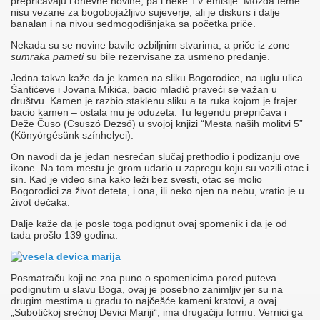
prepričavaju i dnevne novine, pa i neke TV emisije. Možda teme
nisu vezane za bogobojažljivo sujeverje, ali je diskurs i dalje
banalan i na nivou sedmogodišnjaka sa početka priče.
Nekada su se novine bavile ozbiljnim stvarima, a priče iz zone
sumraka pameti
su bile rezervisane za usmeno predanje.
Jedna takva kaže da je kamen na sliku Bogorodice, na uglu ulica
Šantićeve i Jovana Mikića, bacio mladić praveći se važan u
društvu. Kamen je razbio staklenu sliku a ta ruka kojom je frajer
bacio kamen – ostala mu je oduzeta. Tu legendu prepričava i
Deže Čuso (Csuszó Dezső) u svojoj knjizi “Mesta naših molitvi 5”
(Könyörgésünk színhelyei).
On navodi da je jedan nesrećan slučaj prethodio i podizanju ove
ikone. Na tom mestu je grom udario u zapregu koju su vozili otac i
sin. Kad je video sina kako leži bez svesti, otac se molio
Bogorodici za život deteta, i ona, ili neko njen na nebu, vratio je u
život dečaka.
Dalje kaže da je posle toga podignut ovaj spomenik i da je od
tada prošlo 139 godina.
Posmatraču koji ne zna puno o spomenicima pored puteva
podignutim u slavu Boga, ovaj je posebno zanimljiv jer su na
drugim mestima u gradu to najčešće kameni krstovi, a ovaj
„Subotičkoj srećnoj Devici Mariji“, ima drugačiju formu. Vernici ga