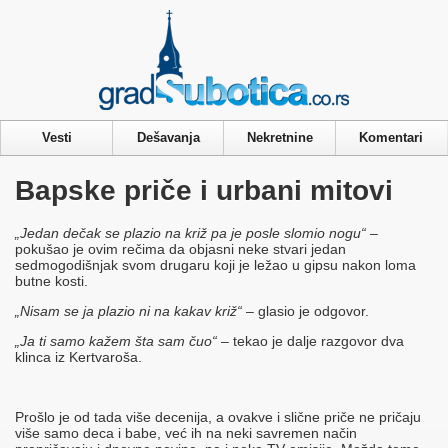
Privacy & Cookies Policy
Vesti
Dešavanja
Nekretnine
Komentari
Bapske priče i urbani mitovi
„Jedan dečak se plazio na križ pa je posle slomio nogu“
–
pokušao je ovim rečima da objasni neke stvari jedan
sedmogodišnjak svom drugaru koji je ležao u gipsu nakon loma
butne kosti.
„Nisam se ja plazio ni na kakav križ“
– glasio je odgovor.
„Ja ti samo kažem šta sam čuo“
– tekao je dalje razgovor dva
klinca iz Kertvaroša.
Prošlo je od tada više decenija, a ovakve i slične priče ne pričaju
više samo deca i babe, već ih na neki savremen način