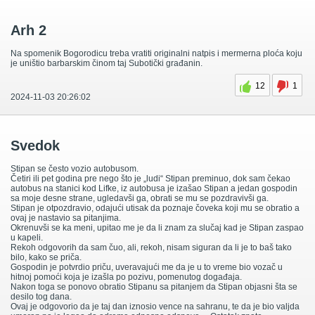
Arh 2
Na spomenik Bogorodicu treba vratiti originalni natpis i mermerna ploća koju
je uništio barbarskim činom taj Subotički građanin.
12
1
2024-11-03 20:26:02
Svedok
Stipan se često vozio autobusom.
Četiri ili pet godina pre nego što je „ludi“ Stipan preminuo, dok sam čekao
autobus na stanici kod Lifke, iz autobusa je izašao Stipan a jedan gospodin
sa moje desne strane, ugledavši ga, obrati se mu se pozdravivši ga.
Stipan je otpozdravio, odajući utisak da poznaje čoveka koji mu se obratio a
ovaj je nastavio sa pitanjima.
Okrenuvši se ka meni, upitao me je da li znam za slučaj kad je Stipan zaspao
u kapeli.
Rekoh odgovorih da sam čuo, ali, rekoh, nisam siguran da li je to baš tako
bilo, kako se priča.
Gospodin je potvrdio priču, uveravajući me da je u to vreme bio vozač u
hitnoj pomoći koja je izašla po pozivu, pomenutog događaja.
Nakon toga se ponovo obratio Stipanu sa pitanjem da Stipan objasni šta se
desilo tog dana.
Ovaj je odgovorio da je taj dan iznosio vence na sahranu, te da je bio valjda