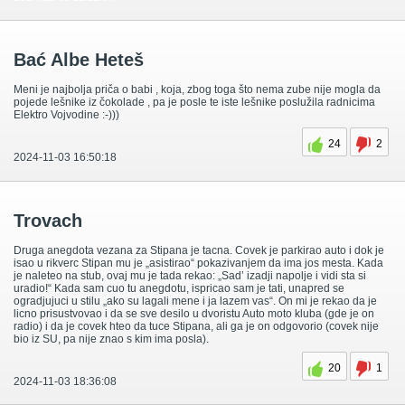
Bać Albe Heteš
Meni je najbolja priča o babi , koja, zbog toga što nema zube nije mogla da
pojede lešnike iz čokolade , pa je posle te iste lešnike poslužila radnicima
Elektro Vojvodine :-)))
24
2
2024-11-03 16:50:18
Trovach
Druga anegdota vezana za Stipana je tacna. Covek je parkirao auto i dok je
isao u rikverc Stipan mu je „asistirao“ pokazivanjem da ima jos mesta. Kada
je naleteo na stub, ovaj mu je tada rekao: „Sad’ izadji napolje i vidi sta si
uradio!“ Kada sam cuo tu anegdotu, ispricao sam je tati, unapred se
ogradjujuci u stilu „ako su lagali mene i ja lazem vas“. On mi je rekao da je
licno prisustvovao i da se sve desilo u dvoristu Auto moto kluba (gde je on
radio) i da je covek hteo da tuce Stipana, ali ga je on odgovorio (covek nije
bio iz SU, pa nije znao s kim ima posla).
20
1
2024-11-03 18:36:08