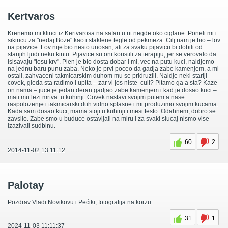
Kertvaros
Krenemo mi klinci iz Kertvarosa na safari u rit negde oko ciglane. Poneli mi i
sikiricu za "nedaj Boze" kao i staklene tegle od pekmeza. Cilj nam je bio – lov
na pijavice. Lov nije bio nesto unosan, ali za svaku pijavicu bi dobili od
starijih ljudi neku kintu. Pijavice su oni koristili za terapiju, jer se verovalo da
isisavaju "losu krv". Plen je bio dosta dobar i mi, vec na putu kuci, naidjemo
na jednu baru punu zaba. Neko je prvi poceo da gadja zabe kamenjem, a mi
ostali, zahvaceni takmicarskim duhom mu se pridruzili. Naidje neki stariji
covek, gleda sta radimo i upita – zar vi jos niste culi? Pitamo ga a sta? Kaze
on nama – juce je jedan deran gadjao zabe kamenjem i kad je dosao kuci –
mati mu lezi mrtva u kuhinji. Covek nastavi svojim putem a nase
raspolozenje i takmicarski duh vidno splasne i mi produzimo svojim kucama.
Kada sam dosao kuci, mama stoji u kuhinji i mesi testo. Odahnem, dobro se
zavsilo. Zabe smo u buduce ostavljali na miru i za svaki slucaj nismo vise
izazivali sudbinu.
60
2
2014-11-02 13:11:12
Palotay
Pozdrav Vladi Novikovu i Pećiki, fotografija na korzu.
31
1
2024-11-03 11:11:37