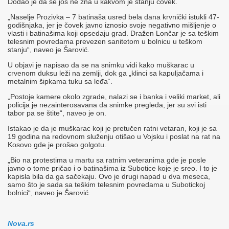
Dodao je da se još ne zna u kakvom je stanju čovek.
„Naselje Prozivka – 7 batinaša usred bela dana krvnički istukli 47-
godišnjaka, jer je čovek javno iznosio svoje negativno mišljenje o
vlasti i batinašima koji opsedaju grad. Dražen Lončar je sa teškim
telesnim povredama prevezen sanitetom u bolnicu u teškom
stanju“, naveo je Šarović.
U objavi je napisao da se na snimku vidi kako muškarac u
crvenom duksu leži na zemlji, dok ga „klinci sa kapuljačama i
metalnim šipkama tuku sa leđa“.
„Postoje kamere okolo zgrade, nalazi se i banka i veliki market, ali
policija je nezainterosavana da snimke pregleda, jer su svi isti
tabor pa se štite“, naveo je on.
Istakao je da je muškarac koji je pretučen ratni vetaran, koji je sa
19 godina na redovnom služenju otišao u Vojsku i poslat na rat na
Kosovo gde je prošao golgotu.
„Bio na protestima u martu sa ratnim veteranima gde je posle
javno o tome pričao i o batinašima iz Subotice koje je sreo. I to je
kapisla bila da ga sačekaju. Ovo je drugi napad u dva meseca,
samo što je sada sa teškim telesnim povredama u Subotickoj
bolnici“, naveo je Šarović.
Nova.rs