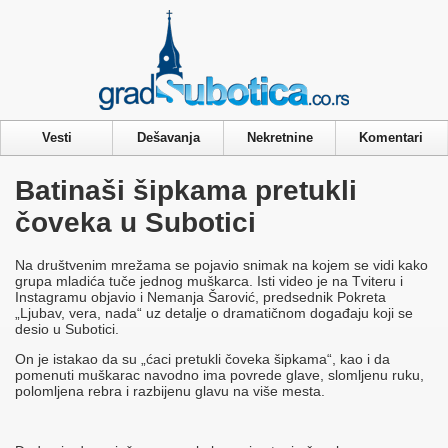
Privacy & Cookies Policy
Vesti
Dešavanja
Nekretnine
Komentari
Batinaši šipkama pretukli
čoveka u Subotici
Na društvenim mrežama se pojavio snimak na kojem se vidi kako
grupa mladića tuče jednog muškarca. Isti video je na Tviteru i
Instagramu objavio i Nemanja Šarović, predsednik Pokreta
„Ljubav, vera, nada“ uz detalje o dramatičnom događaju koji se
desio u Subotici.
On je istakao da su „ćaci pretukli čoveka šipkama“, kao i da
pomenuti muškarac navodno ima povrede glave, slomljenu ruku,
polomljena rebra i razbijenu glavu na više mesta.