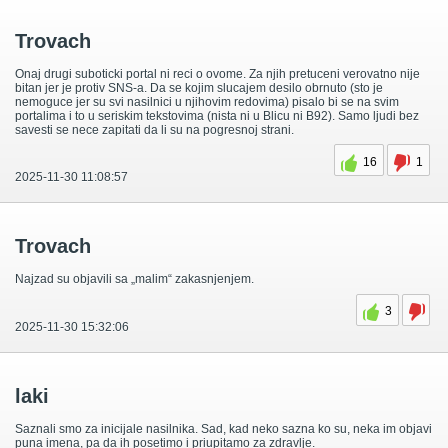
Trovach
Onaj drugi suboticki portal ni reci o ovome. Za njih pretuceni verovatno nije
bitan jer je protiv SNS-a. Da se kojim slucajem desilo obrnuto (sto je
nemoguce jer su svi nasilnici u njihovim redovima) pisalo bi se na svim
portalima i to u seriskim tekstovima (nista ni u Blicu ni B92). Samo ljudi bez
savesti se nece zapitati da li su na pogresnoj strani.
16
1
2025-11-30 11:08:57
Trovach
Najzad su objavili sa „malim“ zakasnjenjem.
3
2025-11-30 15:32:06
laki
Saznali smo za inicijale nasilnika. Sad, kad neko sazna ko su, neka im objavi
puna imena, pa da ih posetimo i priupitamo za zdravlje.