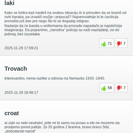
laki
Kako se tretira kad naiđeš na ovakvu situaciju ili si prinuđen da se braniš od
ovih baraba, pa izvadiš oružje i pripucaš? Najverovatnije bi te ćacilicija
pronašla još dan pre nego što bi se događaj odigrao.
Nadanje da će banda u uniformama da pronađe napadače je najobičnija
imaginacija. Da pojasnimo, „narodna“ policija su naši neprijatelji, svi do
jednog, bez izuzetaka.
71
7
2025-11-29 17:09:21
Trovach
Interesantno, nema razlike u odnosu na Nemacku 1933.-1945.
58
7
2025-11-29 18:48:17
croat
al zato su neki neutralni, jelte mi bi samo na posao a eto ne mozemo da
prodjemo pored patrije. Za 35 godina 2 tiranina, bravo braco Srbi,
„slobodarski narod“