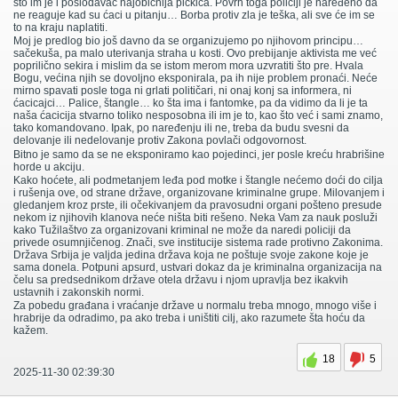
što im je i poslodavac najobičnija pičkica. Povrh toga policiji je naređeno da
ne reaguje kad su ćaci u pitanju… Borba protiv zla je teška, ali sve će im se
to na kraju naplatiti.
Moj je predlog bio još davno da se organizujemo po njihovom principu…
sačekuša, pa malo uterivanja straha u kosti. Ovo prebijanje aktivista me već
poprilično sekira i mislim da se istom merom mora uzvratiti što pre. Hvala
Bogu, većina njih se dovoljno eksponirala, pa ih nije problem pronaći. Neće
mirno spavati posle toga ni grlati političari, ni onaj konj sa informera, ni
ćacicajci… Palice, štangle… ko šta ima i fantomke, pa da vidimo da li je ta
naša ćacicija stvarno toliko nesposobna ili im je to, kao što već i sami znamo,
tako komandovano. Ipak, po naređenju ili ne, treba da budu svesni da
delovanje ili nedelovanje protiv Zakona povlači odgovornost.
Bitno je samo da se ne eksponiramo kao pojedinci, jer posle kreću hrabrišine
horde u akciju.
Kako hoćete, ali podmetanjem leđa pod motke i štangle nećemo doći do cilja
i rušenja ove, od strane države, organizovane kriminalne grupe. Milovanjem i
gledanjem kroz prste, ili očekivanjem da pravosudni organi pošteno presude
nekom iz njihovih klanova neće ništa biti rešeno. Neka Vam za nauk posluži
kako Tužilaštvo za organizovani kriminal ne može da naredi policiji da
privede osumnjičenog. Znači, sve institucije sistema rade protivno Zakonima.
Država Srbija je valjda jedina država koja ne poštuje svoje zakone koje je
sama donela. Potpuni apsurd, ustvari dokaz da je kriminalna organizacija na
čelu sa predsednikom države otela državu i njom upravlja bez ikakvih
ustavnih i zakonskih normi.
Za pobedu građana i vraćanje države u normalu treba mnogo, mnogo više i
hrabrije da odradimo, pa ako treba i uništiti cilj, ako razumete šta hoću da
kažem.
18
5
2025-11-30 02:39:30