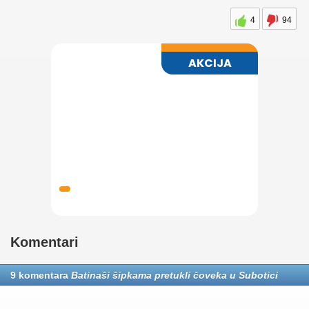
4
94
Komentari
9 komentara
Batinaši šipkama pretukli čoveka u Subotici