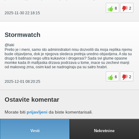
8
2
2025-11-30 22:18:15
Stormwatch
@laki
Pretio je i meni, samo sto administratori nisu dozvolili da moja replika njemu
bude objavljena, dok je njegova sledeca pretnja uredno objavljena. A sta su
drugo ti batinasi nego ultra kukavice i drogerasi? Sada svi glume opasne
momke kada ih mafijaska drzava podrzava u tome, inace su zechevi manji
od makovog zrna, osim kad se nadrogiraju pa su satro hrabri.
6
2
2025-12-01 08:20:25
Ostavite komentar
Morate biti
prijavljeni
da biste komentarisali.
Vesti
Nekretnine