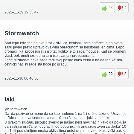
44
4
2025-11-29 19:35:47
Stormwatch
Sad lepo krivicna prijava protiv NN lica, keoisnik serbianforce je na ovom
sajtu javno pretio upravo ovakvim obracunom sa neistomisljenicima. Lepo
pronaci lika, procesuirati i ispitati koliko je to sada moguce. Kad se promeni
vlast, pokrenuti jos jednu turu ispitivanja i procesuiranja.
Znaci tuzilastvo neka sada radi svoj posao kako treba a ne da radikalsko-
cetnicki nacisti rade sta hoce po gradu.
22
3
2025-11-30 00:40:50
laki
@Stormwatch
Da, da pozivao je mene da se kao nađemo 1 na 1 i slične fazone. Ustvari je
pičkica kao i ova sedmorica naoružana šipkama… jaki samo u krdu.
U svakom slučaju, picousti zverko je našao neki novi način kako da pokuša
da zastraši građane i odvrati ih od pobune… ili angažuje zveri za „ferku“ 10
na 1, ili pod okriljem mraka aktivistima uništavaju imovinu. Kukavički baš kao