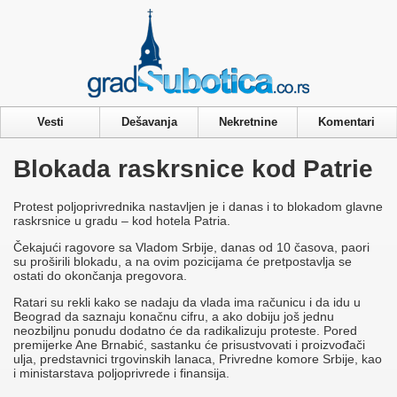
Privacy & Cookies Policy
Vesti
Dešavanja
Nekretnine
Komentari
Blokada raskrsnice kod Patrie
Protest poljoprivrednika nastavljen je i danas i to blokadom glavne
raskrsnice u gradu – kod hotela Patria.
Čekajući ragovore sa Vladom Srbije, danas od 10 časova, paori
su proširili blokadu, a na ovim pozicijama će pretpostavlja se
ostati do okončanja pregovora.
Ratari su rekli kako se nadaju da vlada ima računicu i da idu u
Beograd da saznaju konačnu cifru, a ako dobiju još jednu
neozbiljnu ponudu dodatno će da radikalizuju proteste. Pored
premijerke Ane Brnabić, sastanku će prisustvovati i proizvođači
ulja, predstavnici trgovinskih lanaca, Privredne komore Srbije, kao
i ministarstava poljoprivrede i finansija.