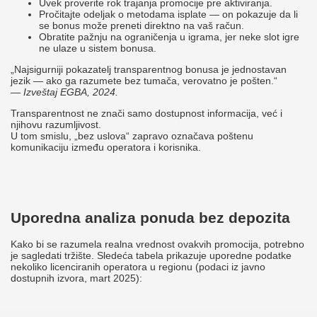
Uvek proverite rok trajanja promocije pre aktiviranja.
Pročitajte odeljak o metodama isplate — on pokazuje da li
se bonus može preneti direktno na vaš račun.
Obratite pažnju na ograničenja u igrama, jer neke slot igre
ne ulaze u sistem bonusa.
„Najsigurniji pokazatelj transparentnog bonusa je jednostavan
jezik — ako ga razumete bez tumača, verovatno je pošten.“
—
Izveštaj EGBA, 2024.
Transparentnost ne znači samo dostupnost informacija, već i
njihovu razumljivost.
U tom smislu, „bez uslova“ zapravo označava poštenu
komunikaciju između operatora i korisnika.
Uporedna analiza ponuda bez depozita
Kako bi se razumela realna vrednost ovakvih promocija, potrebno
je sagledati tržište. Sledeća tabela prikazuje uporedne podatke
nekoliko licenciranih operatora u regionu (podaci iz javno
dostupnih izvora, mart 2025):