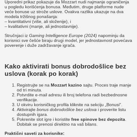
Uporedni prikaz pokazuje da Mozzart nudi najmanje ograničenja
u pogledu korišćenja bonusa. Međutim, druge platforme nude
veće bonuse uz strože uslove. Ovakva razlika ukazuje na dva
modela tržišnog ponašanja:
– kvantitativni (više, ali složenije), i
– kvalitativni (manje, ali jednostavnije).
Stručnjaci iz
Gaming Intelligence Europe (2024)
napominju da
korisnici sve češće biraju drugi model, jer jednostavnost povećava
poverenje i duže zadržavanje igrača.
Kako aktivirati bonus dobrodošlice bez
uslova (korak po korak)
Registrujte se na
Mozzart kazino
sajtu. Proces traje manje
od tri minuta.
Potvrdite e-mail adresu ili broj telefona radi bezbednosne
verifikacije.
U okviru korisničkog profila kliknite na sekciju „Bonusi“.
Aktivirajte
bonus dobrodošlice bez uslova
i proverite listu
dostupnih igara.
Pokrenite slot igre i koristite
free spinove bez depozita
.
Dobitak se prenosi direktno na vaš bilans.
Praktični saveti za korisnike: