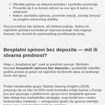
Obratite pažnju na datume početka i završetka promocije.
Proverite da li se bonus odnosi na sve igre ili samo na
odabrane.
Nakon završetka spinova, proverite sekciju „Istorija bonusa“
za pregled ostvarenog dobitka.
Ova procedura nije složena, ali zahteva pažnju. Jedna od
najčešćih grešaka korisnika je neproveravanje roka trajanja
bonusa, što dovodi do automatskog poništavanja istog.
Besplatni spinovi bez depozita — mit ili
stvarna prednost?
Ideja o „besplatnoj igri“ uvek je predmet sumnje. Međutim,
koncept
besplatnih spinova bez depozita
u poslednjih nekoliko
godina postao je jedan od najčešće korišćenih alata za testiranje
novih slot igara.
Podaci istraživačke grupe
Statista Gaming Insights (2024)
pokazuju da se više od 40% novih korisnika onlajn kazina u Evropi
prvi put upoznaje s platformom upravo kroz besplatne spinove.
Iako deluje kao marketinška strategija, ovaj model ima i realnu
funkcionalnu vrednost — omogućava igraču da upozna interfejs,
tempo igre i rizik bez finansijskog ulaganja.