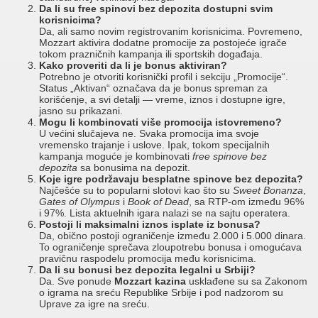
Da li su free spinovi bez depozita dostupni svim
korisnicima?
Da, ali samo novim registrovanim korisnicima. Povremeno,
Mozzart aktivira dodatne promocije za postojeće igrače
tokom prazničnih kampanja ili sportskih događaja.
Kako proveriti da li je bonus aktiviran?
Potrebno je otvoriti korisnički profil i sekciju „Promocije“.
Status „Aktivan“ označava da je bonus spreman za
korišćenje, a svi detalji — vreme, iznos i dostupne igre,
jasno su prikazani.
Mogu li kombinovati više promocija istovremeno?
U većini slučajeva ne. Svaka promocija ima svoje
vremensko trajanje i uslove. Ipak, tokom specijalnih
kampanja moguće je kombinovati
free spinove bez
depozita
sa bonusima na depozit.
Koje igre podržavaju besplatne spinove bez depozita?
Najčešće su to popularni slotovi kao što su
Sweet Bonanza
,
Gates of Olympus
i
Book of Dead
, sa RTP-om između 96%
i 97%. Lista aktuelnih igara nalazi se na sajtu operatera.
Postoji li maksimalni iznos isplate iz bonusa?
Da, obično postoji ograničenje između 2.000 i 5.000 dinara.
To ograničenje sprečava zloupotrebu bonusa i omogućava
pravičnu raspodelu promocija među korisnicima.
Da li su bonusi bez depozita legalni u Srbiji?
Da. Sve ponude
Mozzart kazina
usklađene su sa Zakonom
o igrama na sreću Republike Srbije i pod nadzorom su
Uprave za igre na sreću.