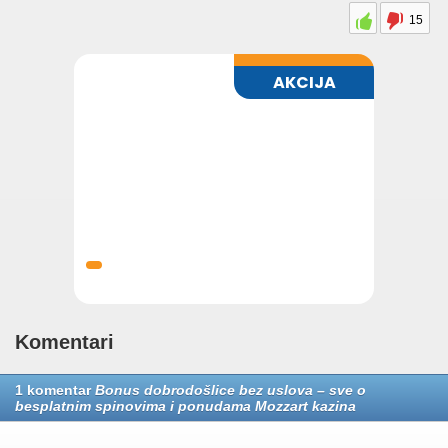
15
Komentari
1 komentar
Bonus dobrodošlice bez uslova – sve o
besplatnim spinovima i ponudama Mozzart kazina