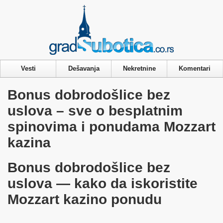
Privacy & Cookies Policy
Vesti
Dešavanja
Nekretnine
Komentari
Bonus dobrodošlice bez
uslova – sve o besplatnim
spinovima i ponudama Mozzart
kazina
Bonus dobrodošlice bez
uslova — kako da iskoristite
Mozzart kazino ponudu