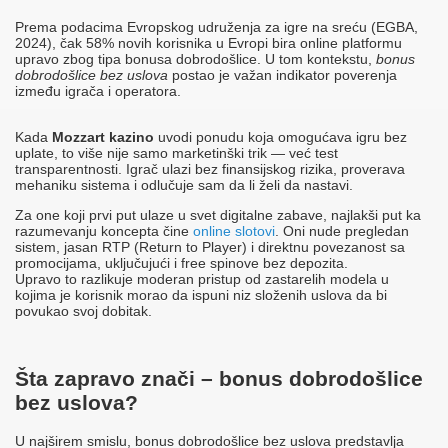
Prema podacima Evropskog udruženja za igre na sreću (EGBA,
2024), čak 58% novih korisnika u Evropi bira online platformu
upravo zbog tipa bonusa dobrodošlice. U tom kontekstu,
bonus
dobrodošlice bez uslova
postao je važan indikator poverenja
između igrača i operatora.
Kada
Mozzart kazino
uvodi ponudu koja omogućava igru bez
uplate, to više nije samo marketinški trik — već test
transparentnosti. Igrač ulazi bez finansijskog rizika, proverava
mehaniku sistema i odlučuje sam da li želi da nastavi.
Za one koji prvi put ulaze u svet digitalne zabave, najlakši put ka
razumevanju koncepta čine
online slotovi
. Oni nude pregledan
sistem, jasan RTP (Return to Player) i direktnu povezanost sa
promocijama, uključujući i free spinove bez depozita.
Upravo to razlikuje moderan pristup od zastarelih modela u
kojima je korisnik morao da ispuni niz složenih uslova da bi
povukao svoj dobitak.
Šta zapravo znači – bonus dobrodošlice
bez uslova?
U najširem smislu, bonus dobrodošlice bez uslova predstavlja