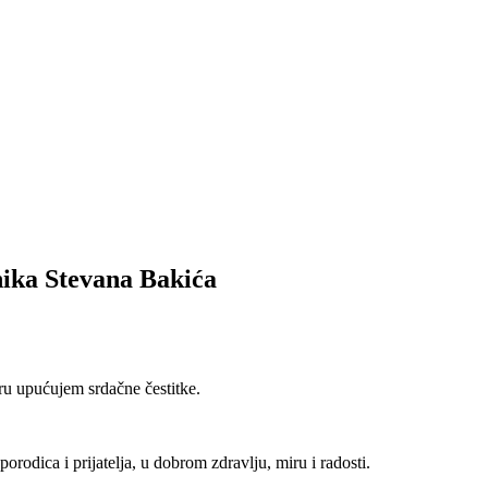
nika Stevana Bakića
ru upućujem srdačne čestitke.
rodica i prijatelja, u dobrom zdravlju, miru i radosti.