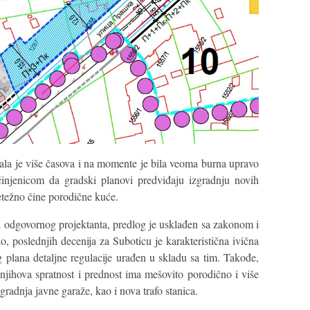
jala je više časova i na momente je bila veoma burna upravo
činjenicom da gradski planovi predviđaju izgradnju novih
etežno čine porodične kuće.
 odgovornog projektanta, predlog je usklađen sa zakonom i
, poslednjih decenija za Suboticu je karakteristična ivična
g plana detaljne regulacije urađen u skladu sa tim. Takođe,
 njihova spratnost i prednost ima mešovito porodično i više
radnja javne garaže, kao i nova trafo stanica.