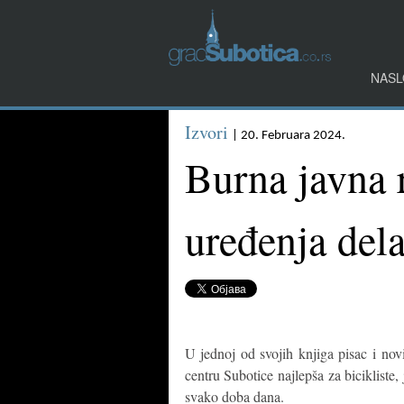
NASL
Izvori
| 20. Februara 2024.
Burna javna 
uređenja dela
U jednoj od svojih knjiga pisac i nov
centru Subotice najlepša za bicikliste,
svako doba dana.