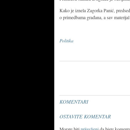
Kako je iznela Zagorka Panić, predsedn
o primedbama građana, a sav materijal
Politika
KOMENTARI
OSTAVITE KOMENTAR
Morate biti
prijavljeni
da biste komentar