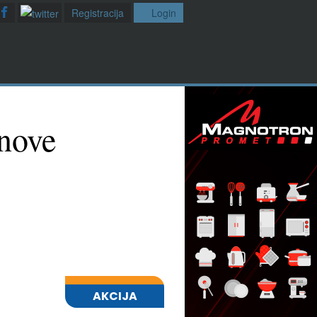
Registracija
Login
anove