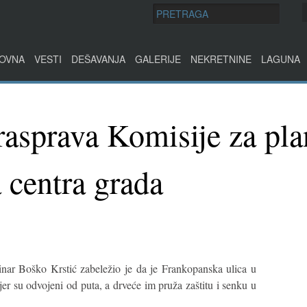
OVNA
VESTI
DEŠAVANJA
GALERIJE
NEKRETNINE
LAGUNA
rasprava Komisije za pl
 centra grada
inar Boško Krstić zabeležio je da je Frankopanska ulica u
 jer su odvojeni od puta, a drveće im pruža zaštitu i senku u