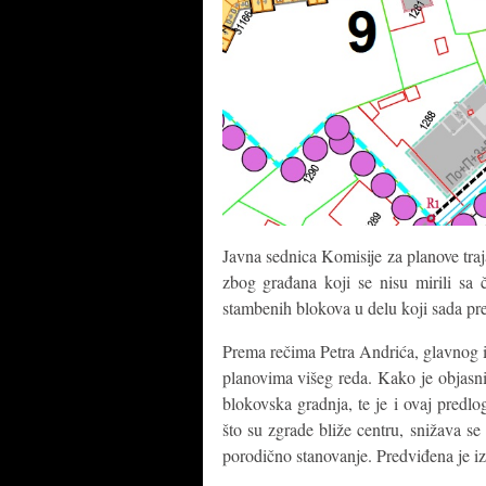
Javna sednica Komisije za planove tra
zbog građana koji se nisu mirili sa 
stambenih blokova u delu koji sada pr
Prema rečima Petra Andrića, glavnog i
planovima višeg reda. Kako je objasnio
blokovska gradnja, te je i ovaj predlo
što su zgrade bliže centru, snižava se
porodično stanovanje. Predviđena je izg