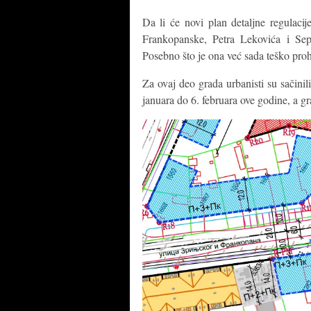
Da li će novi plan detaljne regulaci
Frankopanske, Petra Lekovića i Se
Posebno što je ona već sada teško proh
Za ovaj deo grada urbanisti su sačinil
januara do 6. februara ove godine, a g