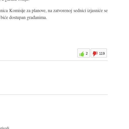
ica Komisije za planove, na zatvorenoj sednici izjasniće se
 biće dostupan građanima.
2
119
isali.