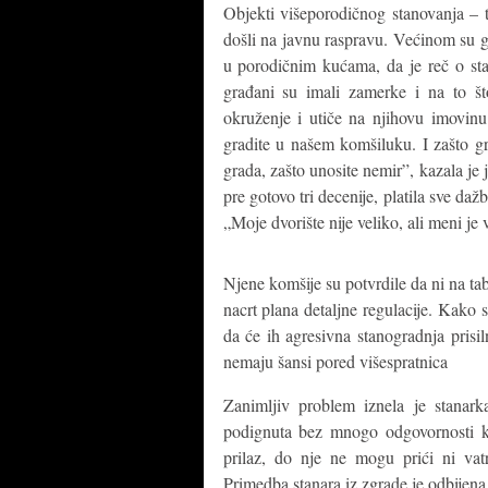
Objekti višeporodičnog stanovanja – t
došli na javnu raspravu. Većinom su g
u porodičnim kućama, da je reč o sta
građani su imali zamerke i na to š
okruženje i utiče na njihovu imovin
gradite u našem komšiluku. I zašto g
grada, zašto unosite nemir”, kazala je
pre gotovo tri decenije, platila sve da
„Moje dvorište nije veliko, ali meni je
Njene komšije su potvrdile da ni na tab
nacrt plana detaljne regulacije. Kako s
da će ih agresivna stanogradnja prisi
nemaju šansi pored višespratnica
Zanimljiv problem iznela je stanark
podignuta bez mnogo odgovornosti ka
prilaz, do nje ne mogu prići ni vat
Primedba stanara iz zgrade je odbijena,