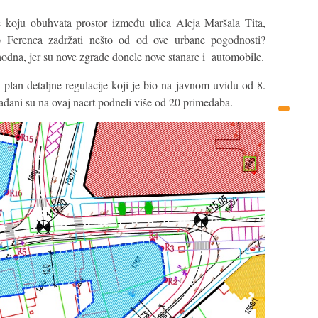
je koju obuhvata prostor između ulica Aleja Maršala Tita,
p Ferenca zadržati nešto od od ove urbane pogodnosti?
odna, jer su nove zgrade donele nove stanare i automobile.
i plan detaljne regulacije koji je bio na javnom uvidu od 8.
rađani su na ovaj nacrt podneli više od 20 primedaba.