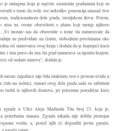
o je sintagma koja je najviše zasmetala građanima koji su
ovorili o tome da ovde već nekoliko generacija unazad žive
rom, tradicionalnom delu grada, istorijskom tkivu. Potom,
to nisu na vreme obavešteni o planu koji menja njihovo
u. „Vi morate nas da obavestite o tome šta nameravate da
radnju ne predviđate na čistim, slobodnim površinama oko
 jedna od stanovnica ovog kraja i dodala da je kupujući kuću
žbine i ima pravo da zna šta grad namerava sa njenim krajem.
 veće od sedam stanova”, dodala je.
li mesne zajednice nije bila istaknuta vest o javnom uvidu u
e čulo na sednici, stanari ovog dela grada sada su zabrinuti
lno iseliti iz njihovih domova, jer prizemne porodične kuće
a zgrade u Ulici Aleja Mađarala Tita broj 23, koja je,
 potrebama stanara. Zgrada nikada nije dobila pristojan
rogasna vozila, a, pored njih će dograditi javnu garažu.
 a garaža ostaje.