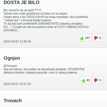
DOSTA JE BILO
Đe, nesrečo da se javiš ????
Taman smo malo pedahnuli od tebe a ti se pojavi.
Ostani tamo u toj TVOJOJ RUPI do kraja mandata i da ti poželimo
“ sretan put “ u te tvoje toplije krejeve.
Ti i taj tvoj kum prethodnik OSRAMOTISTE Suboticu dovijeka.
PS. – “ Čovjek se rodi da jednom umre al ČAST I OBRAZ OSTAJU
DOVJEKA „.
147
6
2025-03-07 14:35:45
Ognjen
@Trovach
Ima još lekova ,evo jedan sa današnjeg protesta..STUDENTOL
efikasno blokira i uklanja parazite i crve iz vašeg sistema.
81
5
2025-03-07 15:27:25
Trovach