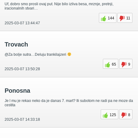
Uf, dobro smo prosli ovaj put. Nije bilo izliva besa, mrznje, pretnji,
iracionalnih stvari…
144
11
2025-03-07 13:44:47
Trovach
@Za bolje sutra…Deluju trankilajzeri
65
9
2025-03-07 13:50:28
Ponosna
Je l mu je rekao neko da je danas 7. mart? Ili subotom ne radi pa ne moze da
cestita
125
8
2025-03-07 14:33:18