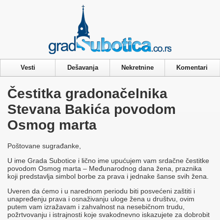
Privacy & Cookies Policy
Vesti
Dešavanja
Nekretnine
Komentari
Čestitka gradonačelnika
Stevana Bakića povodom
Osmog marta
Poštovane sugrađanke,
U ime Grada Subotice i lično ime upućujem vam srdačne čestitke
povodom Osmog marta – Međunarodnog dana žena, praznika
koji predstavlja simbol borbe za prava i jednake šanse svih žena.
Uveren da ćemo i u narednom periodu biti posvećeni zaštiti i
unapređenju prava i osnaživanju uloge žena u društvu, ovim
putem vam izražavam i zahvalnost na nesebičnom trudu,
požrtvovanju i istrajnosti koje svakodnevno iskazujete za dobrobit