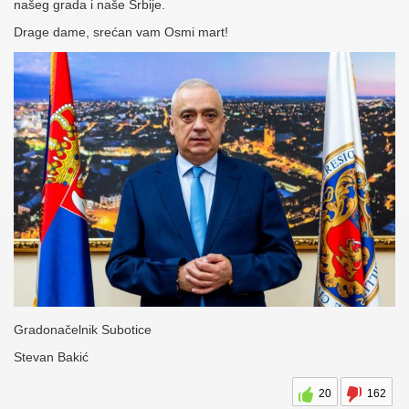
našeg grada i naše Srbije.
Drage dame, srećan vam Osmi mart!
Gradonačelnik Subotice
Stevan Bakić
20
162