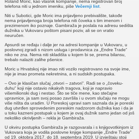
Roland Moric, kao vlasnik kompanije, nema registrovan broj
telefona niti u jednom imeniku, piše
Večernji list
.
Niti u Subotici, gde Moric ima prijavljeno prebivalište, takođe
nema prijavljenoga broja telefona niti čoveka s tim imenom i
prezimenom iko poznaje. Gambiraža je poslala na adresu sedišta
dužnika u Vukovaru poštom pisani poziv, ali se on vratio
neuručen.
Apsurdi se ređaju i dalje jer na adresi kompanije u Vukovaru, u
poslovnoj zgradi s nizom usluga i prodavnica za „Endre Trade“
niko ne zna. Nema niti skladišta u kojem bi se, prema bilansu,
trebalo nalaziti zalihe pšenice.
Moric u Hrvatskoj nije imao niti vozilo registrovano na svoje ime,
nije je imao prometa nekretnina, a ni sudskih postupaka.
– Ovo je klasičan slučaj „otvori – zatvori“. Radi se o „čoveku-
duhu“ koji nije ostavio nikakvih tragova, koji je napravio
višemilionski dug i nestao. Što se tiče mene, kao stečajne
upravnice, ja sam svoj posao završila i u ovom slučaju ne mogu
više ništa da uradim. U Poreskoj upravi sam saznala da je poreski
dug utvrđen sprovedenim poreskim nadzorom dužnika kao i da je
u toku kazneni postupak u kojem je ovaj dužnik samo jedan od još
nekoliko okrivljenih – rekla je Gambiraža.
U okviru postupka Gambiraža je razgovarala i s knjigovotkinjom iz
Vukovara koja je vodila poslovne knjige kompanije „Endre Trade“
od 19. oktobra 2017. do 18. septembra 2019. U izvještaju stoji