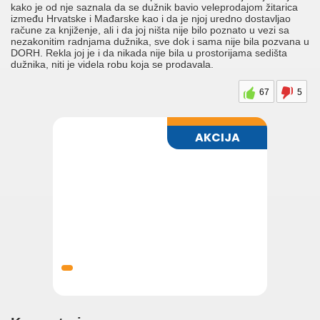
kako je od nje saznala da se dužnik bavio veleprodajom žitarica
između Hrvatske i Mađarske kao i da je njoj uredno dostavljao
račune za knjiženje, ali i da joj ništa nije bilo poznato u vezi sa
nezakonitim radnjama dužnika, sve dok i sama nije bila pozvana u
DORH. Rekla joj je i da nikada nije bila u prostorijama sedišta
dužnika, niti je videla robu koja se prodavala.
67
5