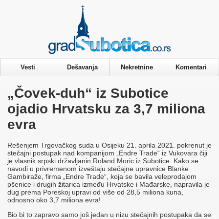
Privacy & Cookies Policy
Vesti
Dešavanja
Nekretnine
Komentari
„Čovek-duh“ iz Subotice
ojadio Hrvatsku za 3,7 miliona
evra
Rešenjem Trgovačkog suda u Osijeku 21. aprila 2021. pokrenut je
stečajni postupak nad kompanijom „Endre Trade“ iz Vukovara čiji
je vlasnik srpski državljanin Roland Moric iz Subotice. Kako se
navodi u privremenom izveštaju stečajne upravnice Blanke
Gambiraže, firma „Endre Trade“, koja se bavila veleprodajom
pšenice i drugih žitarica između Hrvatske i Mađarske, napravila je
dug prema Poreskoj upravi od više od 28,5 miliona kuna,
odnosno oko 3,7 miliona evra!
Bio bi to zapravo samo još jedan u nizu stečajnih postupaka da se