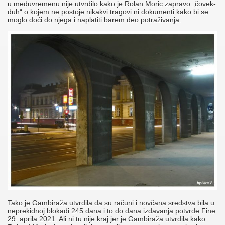
u međuvremenu nije utvrdilo kako je Rolan Moric zapravo „čovek-
duh“ o kojem ne postoje nikakvi tragovi ni dokumenti kako bi se
moglo doći do njega i naplatiti barem deo potraživanja.
Tako je Gambiraža utvrdila da su računi i novčana sredstva bila u
neprekidnoj blokadi 245 dana i to do dana izdavanja potvrde Fine
29. aprila 2021. Ali ni tu nije kraj jer je Gambiraža utvrdila kako