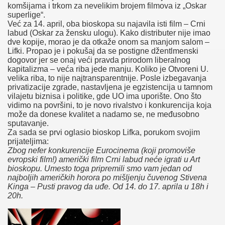
komšijama i trkom za nevelikim brojem filmova iz „Oskar
superlige“.
Već za 14. april, oba bioskopa su najavila isti film – Crni
labud (Oskar za žensku ulogu). Kako distributer nije imao
dve kopije, morao je da otkaže onom sa manjom salom –
Lifki. Propao je i pokušaj da se postigne džentlmenski
dogovor jer se onaj veći pravda prirodom liberalnog
kapitalizma – veća riba jede manju. Koliko je Otvoreni U.
velika riba, to nije najtransparentnije. Posle izbegavanja
privatizacije zgrade, nastavljena je egzistencija u tamnom
vilajetu biznisa i politike, gde UO ima uporište. Ono što
vidimo na površini, to je novo rivalstvo i konkurencija koja
može da donese kvalitet a nadamo se, ne međusobno
sputavanje.
Za sada se prvi oglasio bioskop Lifka, porukom svojim
prijateljima:
Zbog nefer konkurencije Eurocinema (koji promoviše
evropski film!) američki film Crni labud neće igrati u Art
bioskopu. Umesto toga pripremili smo vam jedan od
najboljih američkih horora po mišljenju čuvenog Stivena
Kinga – Pusti pravog da uđe. Od 14. do 17. aprila u 18h i
20h.