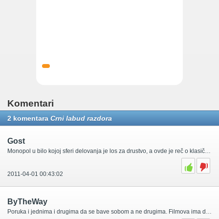
Komentari
2 komentara
Crni labud razdora
Gost
Monopol u bilo kojoj sferi delovanja je los za drustvo, a ovde je reč o klasičnom monopolu i zloupotrebi političkog položaja ekipe oko Dejana Zvekića koja politicki status u gradu koristi kako bi u potpunosti uništila konkurenciju u kulturi. Budžetksa sredstva se troše na projekte Fokusa i projekte oko otvorenog univerziteta i tako se uništava konkurecija van odredjenih krugova. Ovaj slučaj je primer da ukoliko želite da se bavite festivalima, filmovima, koncertima morate pokucati na prava vrata ako ne ostadoste bez podrške "grada".
2011-04-01 00:43:02
ByTheWay
Poruka i jednima i drugima da se bave sobom a ne drugima. Filmova ima dovoljno a vi se glozite oko jednog filma. Ne dizite nos sto ste podigli bioskop iz mrtvih (Lifka). Prodajete robu koja se u svetu trazi a kod nas se ne zna prodati. Kad budete ziveli iskljucivo od prodatih karata onda cete dobro raditi svoj posao.