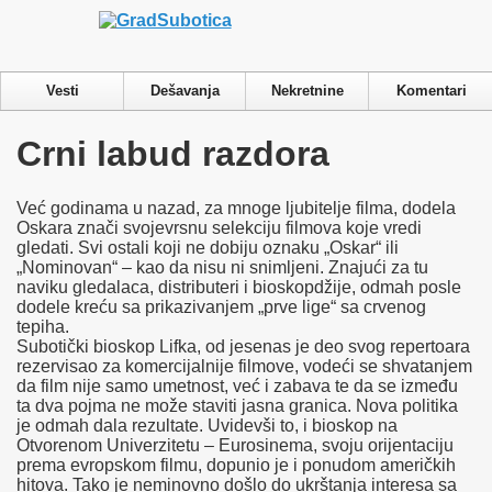
Privacy & Cookies Policy
Vesti
Dešavanja
Nekretnine
Komentari
Crni labud razdora
Već godinama u nazad, za mnoge ljubitelje filma, dodela
Oskara znači svojevrsnu selekciju filmova koje vredi
gledati. Svi ostali koji ne dobiju oznaku „Oskar“ ili
„Nominovan“ – kao da nisu ni snimljeni. Znajući za tu
naviku gledalaca, distributeri i bioskopdžije, odmah posle
dodele kreću sa prikazivanjem „prve lige“ sa crvenog
tepiha.
Subotički bioskop Lifka, od jesenas je deo svog repertoara
rezervisao za komercijalnije filmove, vodeći se shvatanjem
da film nije samo umetnost, već i zabava te da se između
ta dva pojma ne može staviti jasna granica. Nova politika
je odmah dala rezultate. Uvidevši to, i bioskop na
Otvorenom Univerzitetu – Eurosinema, svoju orijentaciju
prema evropskom filmu, dopunio je i ponudom američkih
hitova. Tako je neminovno došlo do ukrštanja interesa sa