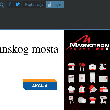
Registracija
Login
šanskog mosta