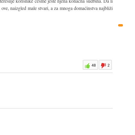
nteresuje korisnike česme jeste njena konačna sudbina. Da li
 ove, naizgled male stvari, a za mnoga domaćinstva najbliži
48
2