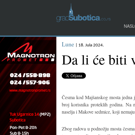
NASL
Lune
| 18. Jula 2024.
Da li će bit
Česma kod Majšanskog mosta jedna je 
broj korisnika proteklih godina. Na n
naselja i Makove sedmice, koji nemaju
Zbog radova u podnožju mosta česma j