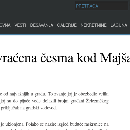
OVNA
VESTI
DEŠAVANJA
GALERIJE
NEKRETNINE
LAGUNA
i vraćena česma kod Maj
od najvažnijih u gradu. To zvanje joj je obezbedio veliki
joj su do pijaće vode dolazili brojni građani Železničkog
 priključak na gradski vodovod.
e uklonjena. Polako se nazire izgled buduće raskrsnice na