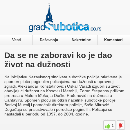
Privacy & Cookies Policy
Vesti
Dešavanja
Nekretnine
Komentari
Da se ne zaboravi ko je dao
život na dužnosti
Na inicijativu Nezavisnog sindikata subotičke policije otkrivena je
spomen ploča poginulim policajcima na dužnosti u upravnoj
zgradi. Aleksandar Konstatinović i Oskar Varadi izgubili su život
obavljajući dužnost na Kosovu i Metohiji, Zoran Stepanov prilikom
pretresa u Malom Iđošu, a Duško Rađenović na dužnosti u
Čantaviru. Spomen ploču su otkrili načelnik subotičke policije
Borivoj Mucalj i pomoćnik direktora policije, Saša Mitrović.
Događaju su prisustvovale i porodice poginulih. Policajci su
nastadali u periodu od 1997. do 2004. godine.
1