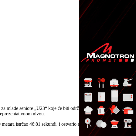
u za mlađe seniore „U23“ koje će biti održano u norveškom gradu
 reprezentativnom nivou.
metara istrčao 46:81 sekundi i ostvario normu za predstojeću