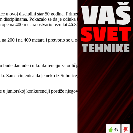
e u ovoj disciplini star 50 godina. Primetio sam da je vrlo brz i
m disciplinama. Pokazalo se da je odluka bila ispravna jer je u
pe na 400 metara ostvario rezultat 46:81 što je bila i kvalifikaciona
na 200 i na 400 metara i pretvorio se u odličnog sprintera“ – kaže
 bude dan uđe i u konkurenciju za odličja.
. Sama činjenica da je neko iz Subotice, koja nema najbolje uslove
te u juniorskoj konkurenciji postiže njegova rođena sestra Dajana i
48