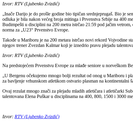
Izvor: RTV (Ljubenko Zvizdić)
„Inače Darijo je do prošle godine bio tipičan srednjeprugaš. Bio je se
odluka je bila nakon većeg broja mitinga i Prvenstva Srbije na 400 meta
Budimpešti u disciplini na 200 metra istrčao 21:59 pod jačim vetrom, 
norma za „U23“ Prvenstvo Evrope.
Takođe u Mariboru je na 200 metara istrčao novi rekord Vojvodine sta
njegov trener Zvezdan Kalmar koji je iznedrio pravu plejadu talentova
Izvor: RTV (Ljubenko Zvizdić)
Na predstojećem Prvenstvu Evrope za mlađe seniore u norveškom Berge
„U Bergenu očekujemo mnogo bolji rezultat od onog u Mariboru i pla
za bavljenje vrhunskom atletikom ostvario plasman na kontinentalni 
Ovaj rezulat mnogo znači za plejadu mladih atletičara i atletičarki Su
talentovana Elena Puškar u disciplinama na 400, 800, 1500 i 3000 meta
Izvor:
RTV (Ljubenko Zvizdić)