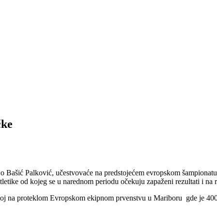
čke
rijo Bašić Palković, učestvovaće na predstojećem evropskom šampionat
tletike od kojeg se u narednom periodu očekuju zapaženi rezultati i na
koj na proteklom Evropskom ekipnom prvenstvu u Mariboru gde je 400 