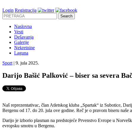
Login
Registracija
Naslovna
Vesti
Dešavanja
Galerije
Nekretnine
Laguna
Sport
| 9. jula 2025.
Darijo Bašić Palković – biser sa severa Ba
Naš reprezentativac, član Atletskog kluba „Spartak“ iz Subotice, Da
Bergenu od 17. do 20. jula ove godine. Reč je o pravom biseru naše a
Darijo je izborio plasman na predstojeće Prvenstvo Evrope u Norveš
evropsku smotru u Bergenu.