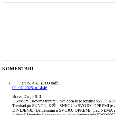
KOMENTARI
DOSTA JE BILO
kaže:
09. 07. 2025. u 14:46
Bravo Darijo !!!!!
U kakvim uslovima treniraju ova deca to je rezultat SVET
Trenirati po SUNCU, KIŠI i SNEGU u SVOJOJ OPREMI je z
DIVLJENJE. Da treniraju u SVOJOJ OPREMI, grad NEMA 
A dres “ Spartaka “ nose samo na takmičenjima gde PROMO