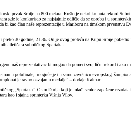
niorski prvak Srbije na 800 metara. Rušio je nekoliko puta rekord Subotic
ra gde je konkurisao za najsjajnije odličje da se oproba i u sprinterski
da bi kao član naše reprezentacije u Mariboru na timskom prvenstvu Evro
r preko 30 godine, 21:36. On je ovog proleća na Kupu Srbije pobedio i 
nih atletičara subotičkog Spartaka.
nu naš reprezentativac bi mogao da pomeri svoj lični rekord i ako mu
sman u polufinale, moguće je i u samu završnicu evropskog šampionata
šampionat je ravno osvajanju medalje“ – dodaje Kalmar.
botičkog „Spartaka“. Osim Darija koji je mlađi senior zapažene rezulata
ra kao i sjajna sprinterka Višnja Vilov.