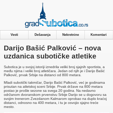
Privacy & Cookies Policy
Vesti
Dešavanja
Nekretnine
Komentari
Darijo Bašić Palković – nova
uzdanica subotičke atletike
Subotica je u svojoj istoriji iznedrila veliki broj sjajnih sportista, a
među njima i veliki broj atletičara. Jedan od njih je i Darijo Bašić
Palković, prvak Srbije na distanci od 800 metara.
Mladi subotički takmičar, Darijo Bašić Palković, već je godinama
prisutan na atletskoj sceni Srbije. Prvak države na 800 metara
postao je prošle sezone sa svega 20 godina. Na nedavno
održanom dvoranskom prvenstvu Srbije Darijo se u dogovoru sa
svojim trenerom Zvezdanom Kalmarom oprobao na duplo kraćoj
distanci, odnosno na 400 metara, i tu je osvojio sjajno treće
mesto.