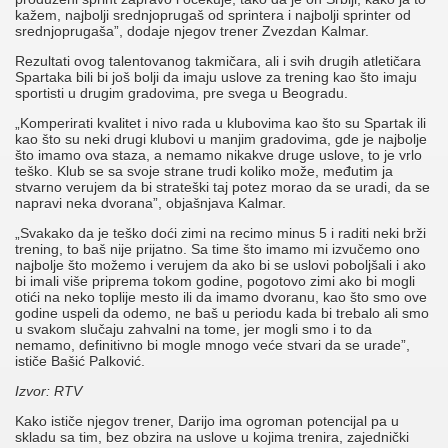
kažem, najbolji srednjoprugaš od sprintera i najbolji sprinter od
srednjoprugaša”, dodaje njegov trener Zvezdan Kalmar.
Rezultati ovog talentovanog takmičara, ali i svih drugih atletičara
Spartaka bili bi još bolji da imaju uslove za trening kao što imaju
sportisti u drugim gradovima, pre svega u Beogradu.
„Komperirati kvalitet i nivo rada u klubovima kao što su Spartak ili
kao što su neki drugi klubovi u manjim gradovima, gde je najbolje
što imamo ova staza, a nemamo nikakve druge uslove, to je vrlo
teško. Klub se sa svoje strane trudi koliko može, međutim ja
stvarno verujem da bi strateški taj potez morao da se uradi, da se
napravi neka dvorana”, objašnjava Kalmar.
„Svakako da je teško doći zimi na recimo minus 5 i raditi neki brži
trening, to baš nije prijatno. Sa time što imamo mi izvučemo ono
najbolje što možemo i verujem da ako bi se uslovi poboljšali i ako
bi imali više priprema tokom godine, pogotovo zimi ako bi mogli
otići na neko toplije mesto ili da imamo dvoranu, kao što smo ove
godine uspeli da odemo, ne baš u periodu kada bi trebalo ali smo
u svakom slučaju zahvalni na tome, jer mogli smo i to da
nemamo, definitivno bi mogle mnogo veće stvari da se urade”,
ističe Bašić Palković.
Izvor: RTV
Kako ističe njegov trener, Darijo ima ogroman potencijal pa u
skladu sa tim, bez obzira na uslove u kojima trenira, zajednički