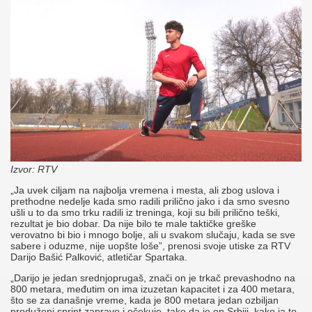
Izvor: RTV
„Ja uvek ciljam na najbolja vremena i mesta, ali zbog uslova i
prethodne nedelje kada smo radili prilično jako i da smo svesno
ušli u to da smo trku radili iz treninga, koji su bili prilično teški,
rezultat je bio dobar. Da nije bilo te male taktičke greške
verovatno bi bio i mnogo bolje, ali u svakom slučaju, kada se sve
sabere i oduzme, nije uopšte loše”, prenosi svoje utiske za RTV
Darijo Bašić Palković, atletičar Spartaka.
„Darijo je jedan srednjoprugaš, znači on je trkač prevashodno na
800 metara, međutim on ima izuzetan kapacitet i za 400 metara,
što se za današnje vreme, kada je 800 metara jedan ozbiljan
produženi sprint zapravo i očekuje, tako da je on Srbiji, kako ja to