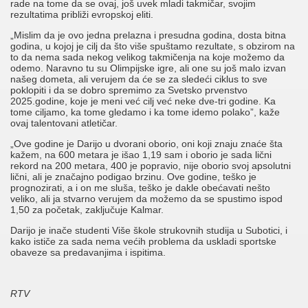
rade na tome da se ovaj, još uvek mladi takmičar, svojim
rezultatima približi evropskoj eliti.
„Mislim da je ovo jedna prelazna i presudna godina, dosta bitna
godina, u kojoj je cilj da što više spuštamo rezultate, s obzirom na
to da nema sada nekog velikog takmičenja na koje možemo da
odemo. Naravno tu su Olimpijske igre, ali one su još malo izvan
našeg dometa, ali verujem da će se za sledeći ciklus to sve
poklopiti i da se dobro spremimo za Svetsko prvenstvo
2025.godine, koje je meni već cilj već neke dve-tri godine. Ka
tome ciljamo, ka tome gledamo i ka tome idemo polako”, kaže
ovaj talentovani atletičar.
„Ove godine je Darijo u dvorani oborio, oni koji znaju znaće šta
kažem, na 600 metara je išao 1,19 sam i oborio je sada lični
rekord na 200 metara, 400 je popravio, nije oborio svoj apsolutni
lični, ali je značajno podigao brzinu. Ove godine, teško je
prognozirati, a i on me sluša, teško je dakle obećavati nešto
veliko, ali ja stvarno verujem da možemo da se spustimo ispod
1,50 za početak, zaključuje Kalmar.
Darijo je inače studenti Više škole strukovnih studija u Subotici, i
kako ističe za sada nema većih problema da uskladi sportske
obaveze sa predavanjima i ispitima.
RTV