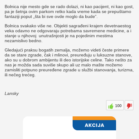
Bolnica nije mesto gde se rado dolazi, ni kao pacijent, ni kao gost,
pa je šetnja ovim parkom retko kada vreme kada se prepuštamo
fantaziji poput „šta bi sve ovde moglo da bude“.
Bolnica svakako više ne. Objekti sagrađeni krajem devetnaestog
veka odavno ne odgovaraju potrebama savremene medicine, a i
stanje u njihovoj unutrašnjosti je na pojedinim mestima
nezamislivo bedno.
Gledajući praksu bogatih zemalja, možemo videti česte primere
da se stare zgrade, čak i mlinovi, preuređuju u luksuzne stanove,
ako su u dobrom ambijentu ili deo istorijske celine. Tako nešto za
nas je možda sada suviše skupo ali uz malo mašte možemo
zamisliti potpuno preuređene zgrade u službi stanovanja, turizma,
ili nečeg trećeg.
Lansky
100