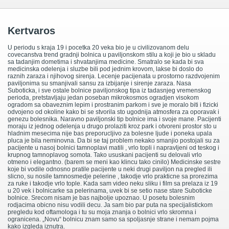
Kertvaros
U periodu s kraja 19 i pocetka 20 veka bio je u civilizovanom delu
covecanstva trend gradnji bolnica u paviljonskom stilu a koji je bio u skladu
sa tadanjim dometima i shvatanjima medicine. Smatralo se kada bi sva
medicinska odelenja i sluzbe bili pod jednim krovom, lakse bi doslo do
raznih zaraza i njihovog sirenja. Lecenje pacijenata u prostorno razdvojenim
paviljonima su smanjivali sansu za izbijanje i sirenje zaraza. Nasa
Suboticka, i sve ostale bolnice paviljonskog tipa iz tadasnjeg vremenskog
perioda, pretstavljaju jedan poseban mikrokosmos ogradjen visokom
ogradom sa obaveznim lepim i prostranim parkom i sve je moralo biti i fizicki
odvojeno od okoline kako bi se stvorila sto ugodnija atmosfera za oporavak i
genezu bolesnika. Naravno paviljonski tip bolnice ima i svoje mane. Pacijenti
moraju iz jednog odelenja u drugo prolaziti kroz park i otvoreni prostor sto u
hladnim mesecima nije bas preporucljivo za bolesne ljude i poneka upala
pluca je bila neminovna. Da bi se taj problem nekako smanjio postojali su za
pacijente u nasoj bolnici tamnoplavi matili , vrlo topli i napravljeni od teskog i
krupnog tamnoplavog somota. Tako ususkani pacijenti su delovali vrlo
otmeno i elegantno. (barem se meni kao klincu tako cinilo) Medicinske sestre
koje bi vodile odnosno pratile pacijente u neki drugi paviljon na pregled ili
slicno, su nosile tamnosmedje pelerine , takodje vrlo prakticne sa prorezima
za ruke i takodje vrlo tople. Kada sam video neku sliku i film sa prelaza iz 19
u 20 vek i bolnicarke sa pelerinama, uvek bi se setio nase stare Suboticke
bolnice. Srecom nisam je bas najbolje upoznao. U posetu bolesnim
rodjacima obicno nisu vodili decu. Ja sam bio par puta na specijalistickom
pregledu kod oftamologa i tu su moja znanja o bolnici vrlo skromna i
ogranicena. „Novu“ bolnicu znam samo sa spoljasnje strane i nemam pojma
kako izgleda iznutra.