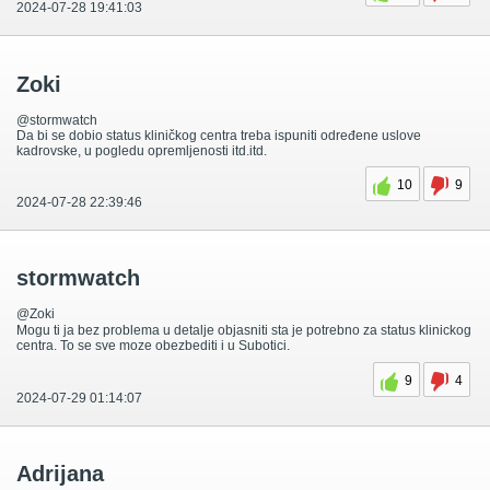
2024-07-28 19:41:03
Zoki
@stormwatch
Da bi se dobio status kliničkog centra treba ispuniti određene uslove
kadrovske, u pogledu opremljenosti itd.itd.
10
9
2024-07-28 22:39:46
stormwatch
@Zoki
Mogu ti ja bez problema u detalje objasniti sta je potrebno za status klinickog
centra. To se sve moze obezbediti i u Subotici.
9
4
2024-07-29 01:14:07
Adrijana