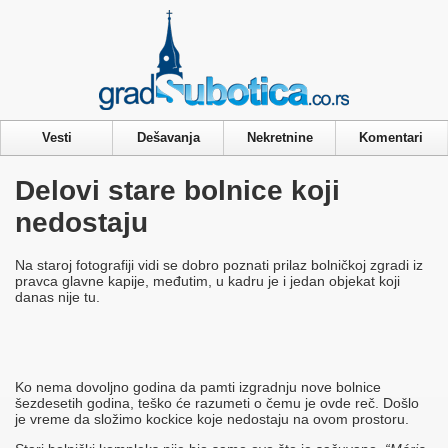
Privacy & Cookies Policy
Vesti
Dešavanja
Nekretnine
Komentari
Delovi stare bolnice koji
nedostaju
Na staroj fotografiji vidi se dobro poznati prilaz bolničkoj zgradi iz
pravca glavne kapije, međutim, u kadru je i jedan objekat koji
danas nije tu.
Ko nema dovoljno godina da pamti izgradnju nove bolnice
šezdesetih godina, teško će razumeti o čemu je ovde reč. Došlo
je vreme da složimo kockice koje nedostaju na ovom prostoru.