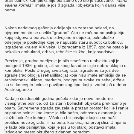
Stari bolnički kompleks nije bio samo ovo što je sačuvano.
“Mária
Valéria kórház
”
imala je još 8 zgrada i objekata kojih danas više
nema.
Nakon nedavnog gašenja odeljenja za zarazne bolesti, na
njegovo mesto se uselilo “grudno”. Ako ne računamo psihijatriju,
kojoj odgovara boravak u izdvojenom objektu, pulmološko
odeljenje je poslednje koje je napustilo staru subotičku bolnicu,
izgrađenu krajem XIX veka. U zgradama iz 1897. godine ostalo je
nekoliko ambulanti, arhiva, tehničke službe, knjigovodstvo…
Preciznije, grudno odeljenje je bilo smešteno u objektu koji je
podignut 1936. godine, ali se zbog fasadne cigle dobro uklopio u
kompleks. Posle Drugog svetskog rata, izgrađene su još dve
zgrade (radiologija i rehabilitacija) koje nisu imale ambiciju da se
arhitektonski uklope, međutim, podignuta svaka za sebe, držale
su se koncepta bolnice paviljonskog tipa, koji je zadat još u doba
Austrougarske.
Kada je šezdesetih godina počelo zidanje nove, moderne
višespratne bolnice, od 16 starih bolničkih objekata prekriženo je
osam. Savremena zgrada zauzela je prazan prostor koji je i ranije
pripadao bolnici i na kome je bila bašta, odnosno ekonomija u
službi bolničke kuhinje. Višak su bili paviljoni koji su se našli
preblizu nove zgrade, ili na putu, kao onaj na prvoj slici. U njemu
je tada bila psihijatrija, koja je još u toj staroj postavci imala
izdvojeno mesto okruženo zidanom ogradom.