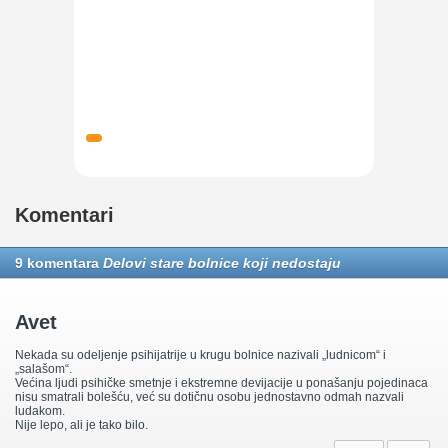
Komentari
9 komentara
Delovi stare bolnice koji nedostaju
Avet
Nekada su odeljenje psihijatrije u krugu bolnice nazivali „ludnicom“ i
„salašom“.
Većina ljudi psihičke smetnje i ekstremne devijacije u ponašanju pojedinaca
nisu smatrali bolešću, već su dotičnu osobu jednostavno odmah nazvali
ludakom.
Nije lepo, ali je tako bilo.