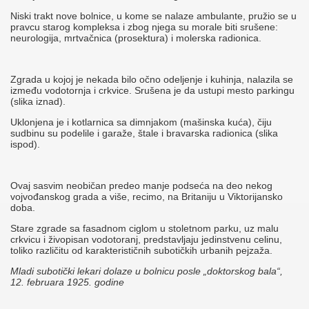
Niski trakt nove bolnice, u kome se nalaze ambulante, pružio se u
pravcu starog kompleksa i zbog njega su morale biti srušene:
neurologija, mrtvačnica (prosektura) i molerska radionica.
Zgrada u kojoj je nekada bilo očno odeljenje i kuhinja, nalazila se
između vodotornja i crkvice. Srušena je da ustupi mesto parkingu
(slika iznad).
Uklonjena je i kotlarnica sa dimnjakom (mašinska kuća), čiju
sudbinu su podelile i garaže, štale i bravarska radionica (slika
ispod).
Ovaj sasvim neobičan predeo manje podseća na deo nekog
vojvođanskog grada a više, recimo, na Britaniju u Viktorijansko
doba.
Stare zgrade sa fasadnom ciglom u stoletnom parku, uz malu
crkvicu i živopisan vodotoranj, predstavljaju jedinstvenu celinu,
toliko različitu od karakterističnih subotičkih urbanih pejzaža.
Mladi subotički lekari dolaze u bolnicu posle „doktorskog bala“,
12. februara 1925. godine