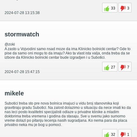
33
3
2024-07-28 13:15:38
stormwatch
@zoki
A zasto u Vojvodini samo nsad moze da ima Klinicko bolnicki centar? Gde to
pise da samo oni mogu to da imaju? Ako ta vlast ista valja, onda treba da se
izbore da Klinicko bolnicki centar bude izgradjen i u Subotici.
27
7
2024-07-28 15:47:15
mikele
Subotici treba sto pre nova bolnica imajuci u vidu broj stanovnika koji
gravitiraju gradu Subotici. Na zalost dolazimo u situaciju da nece imati ko da
nas leci posto kvalitetni specijalisti odlaze u privatne klinike a mladim
doktorima treba vremena i godina da stasaju. Sve u svemu jako sumorno
vreme dolazi po pitanju lecenja nasih sugradjana. Ko nema para da placa
privatno neka mu je bog u pomoci.
32
1