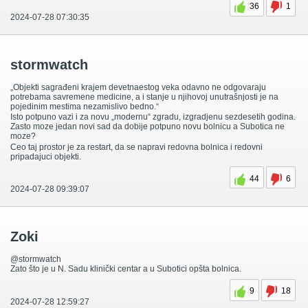
36
1
2024-07-28 07:30:35
stormwatch
„Objekti sagrađeni krajem devetnaestog veka odavno ne odgovaraju
potrebama savremene medicine, a i stanje u njihovoj unutrašnjosti je na
pojedinim mestima nezamislivo bedno.“
Isto potpuno vazi i za novu „modernu“ zgradu, izgradjenu sezdesetih godina.
Zasto moze jedan novi sad da dobije potpuno novu bolnicu a Subotica ne
moze?
Ceo taj prostor je za restart, da se napravi redovna bolnica i redovni
pripadajuci objekti.
44
6
2024-07-28 09:39:07
Zoki
@stormwatch
Zato što je u N. Sadu klinički centar a u Subotici opšta bolnica.
9
18
2024-07-28 12:59:27