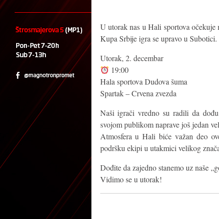
U utorak nas u Hali sportova očekuje 
Kupa Srbije igra se upravo u Subotici.
Utorak, 2. decembar
19:00
Hala sportova Dudova šuma
Spartak – Crvena zvezda
Naši igrači vredno su radili da dođ
svojom publikom naprave još jedan vel
Atmosfera u Hali biće važan deo ov
podršku ekipi u utakmici velikog znača
Dođite da zajedno stanemo uz naše „g
Vidimo se u utorak!