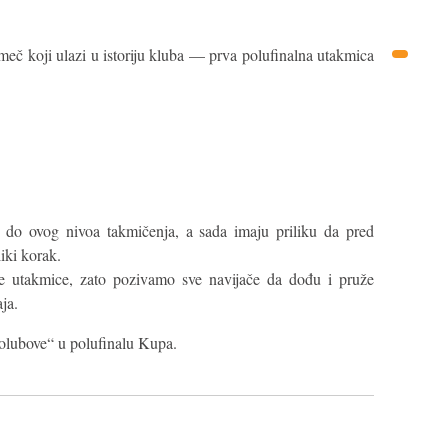
meč koji ulazi u istoriju kluba — prva polufinalna utakmica
u do ovog nivoa takmičenja, a sada imaju priliku da pred
iki korak.
e utakmice, zato pozivamo sve navijače da dođu i pruže
ja.
olubove“ u polufinalu Kupa.