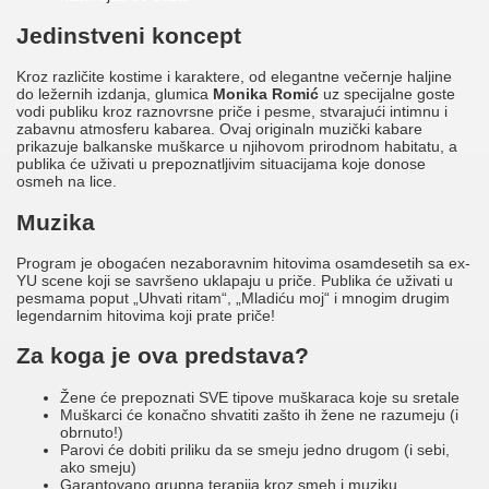
Jedinstveni koncept
Kroz različite kostime i karaktere, od elegantne večernje haljine
do ležernih izdanja, glumica
Monika Romić
uz specijalne goste
vodi publiku kroz raznovrsne priče i pesme, stvarajući intimnu i
zabavnu atmosferu kabarea. Ovaj originaln muzički kabare
prikazuje balkanske muškarce u njihovom prirodnom habitatu, a
publika će uživati u prepoznatljivim situacijama koje donose
osmeh na lice.
Muzika
Program je obogaćen nezaboravnim hitovima osamdesetih sa ex-
YU scene koji se savršeno uklapaju u priče. Publika će uživati u
pesmama poput „Uhvati ritam“, „Mladiću moj“ i mnogim drugim
legendarnim hitovima koji prate priče!
Za koga je ova predstava?
Žene će prepoznati SVE tipove muškaraca koje su sretale
Muškarci će konačno shvatiti zašto ih žene ne razumeju (i
obrnuto!)
Parovi će dobiti priliku da se smeju jedno drugom (i sebi,
ako smeju)
Garantovano grupna terapija kroz smeh i muziku