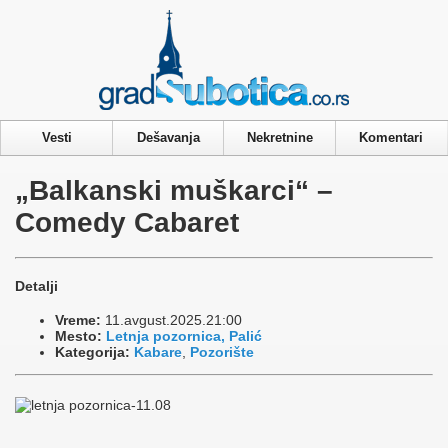
Privacy & Cookies Policy
Vesti
Dešavanja
Nekretnine
Komentari
„Balkanski muškarci“ –
Comedy Cabaret
Detalji
Vreme:
11.avgust.2025.21:00
Mesto:
Letnja pozornica, Palić
Kategorija:
Kabare
,
Pozorište