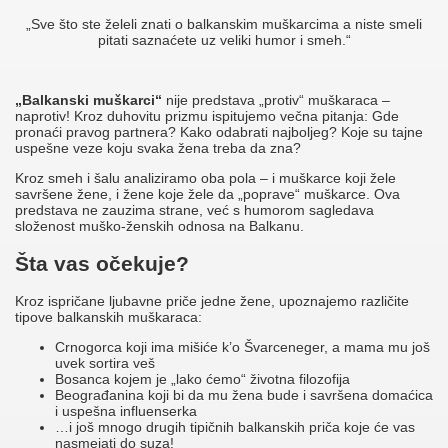
„Sve što ste želeli znati o balkanskim muškarcima a niste smeli
pitati saznaćete uz veliki humor i smeh.“
„Balkanski muškarci“
nije predstava „protiv“ muškaraca –
naprotiv! Kroz duhovitu prizmu ispitujemo večna pitanja: Gde
pronaći pravog partnera? Kako odabrati najboljeg? Koje su tajne
uspešne veze koju svaka žena treba da zna?
Kroz smeh i šalu analiziramo oba pola – i muškarce koji žele
savršene žene, i žene koje žele da „poprave“ muškarce. Ova
predstava ne zauzima strane, već s humorom sagledava
složenost muško-ženskih odnosa na Balkanu.
Šta vas očekuje?
Kroz ispričane ljubavne priče jedne žene, upoznajemo različite
tipove balkanskih muškaraca:
Crnogorca koji ima mišiće k’o Švarceneger, a mama mu još
uvek sortira veš
Bosanca kojem je „lako ćemo“ životna filozofija
Beograđanina koji bi da mu žena bude i savršena domaćica
i uspešna influenserka
…i još mnogo drugih tipičnih balkanskih priča koje će vas
nasmejati do suza!