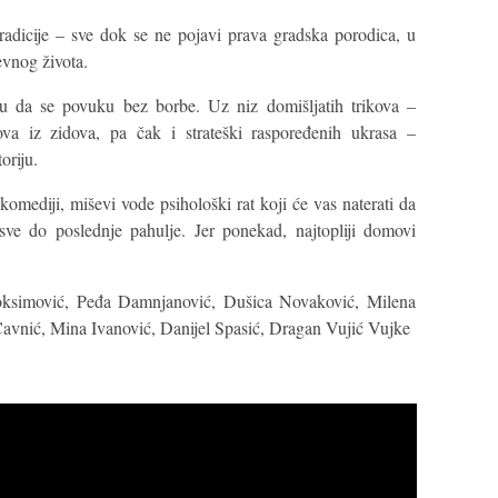
tradicije – sve dok se ne pojavi prava gradska porodica, u
vnog života.
aju da se povuku bez borbe. Uz niz domišljatih trikova –
kova iz zidova, pa čak i strateški raspoređenih ukrasa –
oriju.
komediji, miševi vode psihološki rat koji će vas naterati da
 sve do poslednje pahulje. Jer ponekad, najtopliji domovi
simović, Peđa Damnjanović, Dušica Novaković, Milena
avnić, Mina Ivanović, Danijel Spasić, Dragan Vujić Vujke