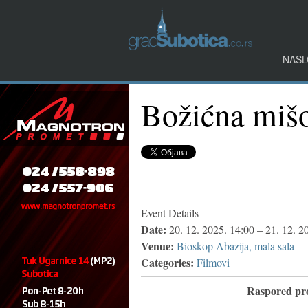
NASL
Božićna mišo
Event Details
Date:
20. 12. 2025. 14:00
–
21. 12. 2
Venue:
Bioskop Abazija, mala sala
Categories:
Filmovi
Raspored pro