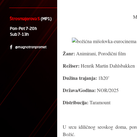
M
Žanr:
Animirani, Porodični film
Režiser:
Henrik Martin Dahlsbakken
Dužina trajanja:
1h20’
Država/Godina:
NOR/2025
Distribucija:
Taramount
U srcu idiličnog seoskog doma, por
Božić.