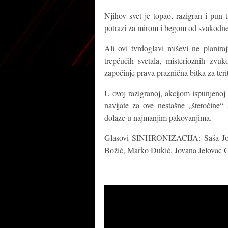
Njihov svet je topao, razigran i pun 
potrazi za mirom i begom od svakodne
Ali ovi tvrdoglavi miševi ne planir
trepćućih svetala, misterioznih zvu
započinje prava praznična bitka za terit
U ovoj razigranoj, akcijom ispunjenoj 
navijate za ove nestašne „štetočine“
dolaze u najmanjim pakovanjima.
Glasovi SINHRONIZACIJA: Saša Jok
Božić, Marko Dukić, Jovana Jelovac C