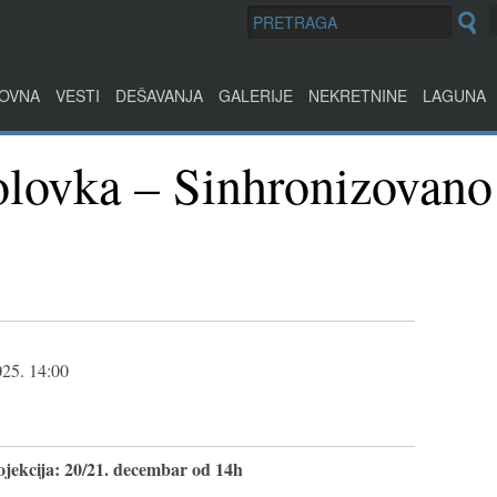
OVNA
VESTI
DEŠAVANJA
GALERIJE
NEKRETNINE
LAGUNA
lovka – Sinhronizovano
025. 14:00
jekcija:
20/21. decembar od 14h