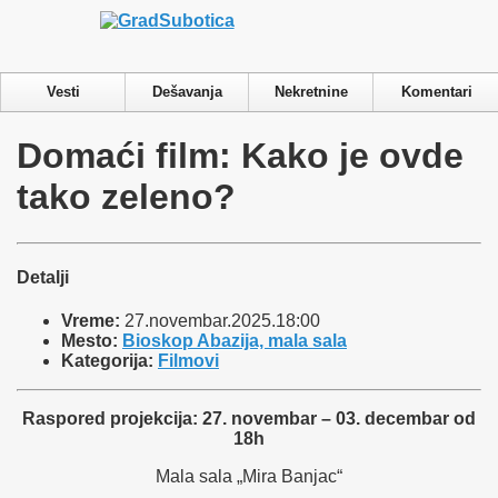
Privacy & Cookies Policy
Vesti
Dešavanja
Nekretnine
Komentari
Domaći film: Kako je ovde
tako zeleno?
Detalji
Vreme:
27.novembar.2025.18:00
Mesto:
Bioskop Abazija, mala sala
Kategorija:
Filmovi
Raspored projekcija:
27. novembar
– 03. decembar od
18h
Mala sala „Mira Banjac“