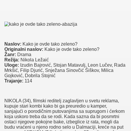
Naslov:
Kako je ovde tako zeleno?
Originalni naslov:
Kako je ovde tako zeleno?
Žanr:
Drama
Režija:
Nikola Ležaić
Uloge:
Izudin Bajrović, Stojan Matavulj, Leon Lučev, Rada
Mrkšić, Filip Djurić, Snježana Sinovčić Šiškov, Milica
Gojković, Dobrila Stojnić
Trajanje:
114
NIKOLA (34), filmski reditelj zaglavljen u svetu reklama,
kupuje stari kombi kako bi ga preuredio u kamper,
sanjajući o porodičnim putovanjima sa suprugom i ćerkom
koja uskoro treba da se rodi. Kada sazna da bi posmrtni
ostaci njegove pokojne bake, izbeglice iz rata, mogli da
budu vraćeni u njeno rodno selo u Dalmaciji, kreće na put