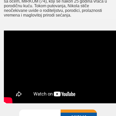
sa ocem, MIRKOM (74), koji se nakon 25 godina vraća u
porodičnu kuću. Tokom putovanja, Nikola stiče
neočekivane uvide o roditeljstvu, porodici, prolaznosti
vremena i maglovitoj prirodi sećanja.