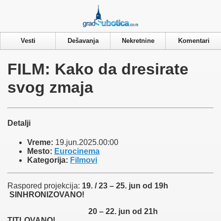
Privacy & Cookies Policy
Naslovna
Vesti
Dešavanja
Nekretnine
Komentari
Vesti
Dešavanja
Galerije
FILM: Kako da dresirate
Nekretnine
Laguna
svog zmaja
Detalji
Vreme:
19.jun.2025.00:00
Mesto:
Eurocinema
Kategorija:
Filmovi
Raspored projekcija:
19. / 23 – 25. jun od 19h
SINHRONIZOVANO!
20 – 22. jun od 21h
TITLOVANO!