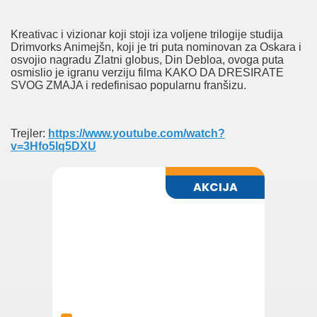
Kreativac i vizionar koji stoji iza voljene trilogije studija
Drimvorks Animejšn, koji je tri puta nominovan za Oskara i
osvojio nagradu Zlatni globus, Din Debloa, ovoga puta
osmislio je igranu verziju filma KAKO DA DRESIRATE
SVOG ZMAJA i redefinisao popularnu franšizu.
Trejler:
https://www.youtube.com/watch?
v=3Hfo5lq5DXU