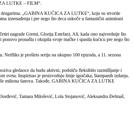
CA ZA LUTKE – FILM“.
i njenim drugarima. „GABINA KUĆICA ZA LUTKE“, koju su stvorile
atna iznenađenja i pre nego što deca uskoče u fantastični animirani
etiri nagrade Gremi, Glorija Estefan). Ali, kada ono najvrednije što
 ponovo pronašla i okupila svoje mačke i spasila kućicu pre nego što
Netfliks je proširio seriju na ukupno 100 epizoda, a 11. sezona
ziva gledaoce da budu aktivni, podstiču fleksibilo razmišljanje i
om sveta. Inspirisao je proizvodnju linije igračaka, štampanih izdanja,
sećuje više miliona fanova. Takođe, GABINA KUĆICA ZA LUTKE
orđević, Tamara Milošević, Lola Stojanović, Aleksandra Đelmaš,