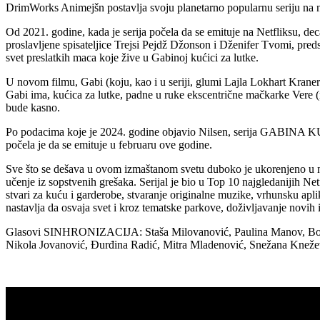
DrimWorks Animejšn postavlja svoju planetarno popularnu seriju
Od 2021. godine, kada je serija počela da se emituje na Netfliksu,
proslavljene spisateljice Trejsi Pejdž Džonson i Dženifer Tvomi, preds
svet preslatkih maca koje žive u Gabinoj kućici za lutke.
U novom filmu, Gabi (koju, kao i u seriji, glumi Lajla Lokhart Kraner
Gabi ima, kućica za lutke, padne u ruke ekscentrične mačkarke Vere (
bude kasno.
Po podacima koje je 2024. godine objavio Nilsen, serija GABINA KUĆI
počela je da se emituje u februaru ove godine.
Sve što se dešava u ovom izmaštanom svetu duboko je ukorenjeno u nač
učenje iz sopstvenih grešaka. Serijal je bio u Top 10 najgledanijih Net
stvari za kuću i garderobe, stvaranje originalne muzike, vrhunsku
nastavlja da osvaja svet i kroz tematske parkove, doživljavanje novih 
Glasovi SINHRONIZACIJA: Staša Milovanović, Paulina Manov, Boris
Nikola Jovanović, Đurđina Radić, Mitra Mladenović, Snežana Kneže