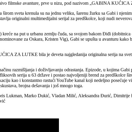
 na nivo filmske avanture, prve u nizu, pod nazivom „GABINA KUĆI
 deca širom sveta krenula su na jednu veliku, šarenu žurku sa Gabi 
tavlja originalni multimedijalni serijal za predškolce, koji nudi neverov
) kreće na put u urbanu zemlju čuda, sa svojom bakom Điđi (dobitnica č
nominovane za Oskara, Kristen Vig), Gabi se upušta u avanturu kako bi
CA ZA LUTKE bila je deveta najgledanija originalna serija na svetu. 
inu razmišljanja i doživljavanju odrastanja. Epizode, u kojima Gabi po
fliksovih serija u 63 države i postao najvoljeniji brend za predškolce šir
 aplikaciju kao i konstantno rastući YouTube kanal koji nedeljno po
iskustava, brojna dešavanja i još mnogo toga.
 Lukman, Marko Dukić, Vladan Milić, Aleksandra Đurić, Dimitrije Đ
vić