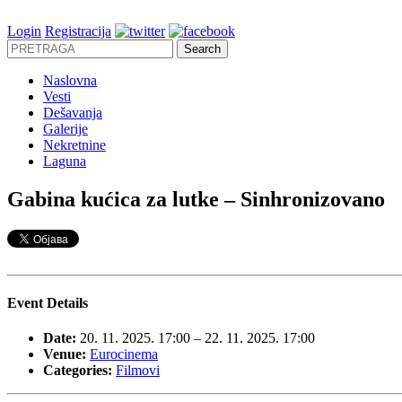
Login
Registracija
Naslovna
Vesti
Dešavanja
Galerije
Nekretnine
Laguna
Gabina kućica za lutke – Sinhronizovano
Event Details
Date:
20. 11. 2025. 17:00
–
22. 11. 2025. 17:00
Venue:
Eurocinema
Categories:
Filmovi