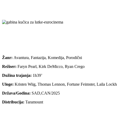
Žanr:
Avantura, Fantazija, Komedija, Porodični
Režiser:
Faryn Pearl, Kirk DeMicco, Ryan Crego
Dužina trajanja:
1h39’
Uloge:
Kristen Wiig, Thomas Lennon, Fortune Feimster, Laila Lockh
Država/Godina:
SAD,CAN/2025
Distribucija:
Taramount