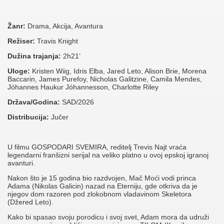
Žanr:
Drama, Akcija, Avantura
Režiser:
Travis Knight
Dužina trajanja:
2h21’
Uloge:
Kristen Wiig, Idris Elba, Jared Leto, Alison Brie, Morena
Baccarin, James Purefoy, Nicholas Galitzine, Camila Mendes,
Jóhannes Haukur Jóhannesson, Charlotte Riley
Država/Godina:
SAD/2026
Distribucija:
Jučer
U filmu GOSPODARI SVEMIRA, reditelj Trevis Najt vraća
legendarni franšizni serijal na veliko platno u ovoj epskoj igranoj
avanturi.
Nakon što je 15 godina bio razdvojen, Mač Moći vodi princa
Adama (Nikolas Galicin) nazad na Eterniju, gde otkriva da je
njegov dom razoren pod zlokobnom vladavinom Skeletora
(Džered Leto).
Kako bi spasao svoju porodicu i svoj svet, Adam mora da udruži