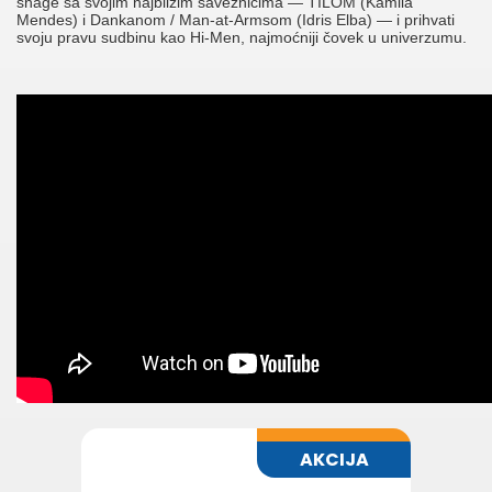
snage sa svojim najbližim saveznicima — TILOM (Kamila
Mendes) i Dankanom / Man-at-Armsom (Idris Elba) — i prihvati
svoju pravu sudbinu kao Hi-Men, najmoćniji čovek u univerzumu.