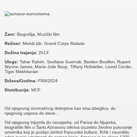
Žanr:
Biografija, Muzički film
Režiser:
Mehdi Idir, Grand Corps Malade
Dužina trajanja:
2h13’
Uloge:
Tahar Rahim, Soufiane Guerrab, Bastien Bouillon, Rupert
Wynne-James, Marie-Julie Baup, Tiffany Hofstetter, Lionel Cecilio,
Tiger Mekhitarian
Država/Godina:
FRA/2024
Distribucija:
MCF
Od njegovog siromašnog detinjstva kao sina izbeglica, do
njegovog uspona do slave…
Od njegovog trijumfa do neuspeha, od Pariza do Njujorka,
biografski film o Šarlu Aznavuru otkriva izuzetno životno putovanje
umetnika koji je postao simbol francuske kulture. Krhk i neuništiv,