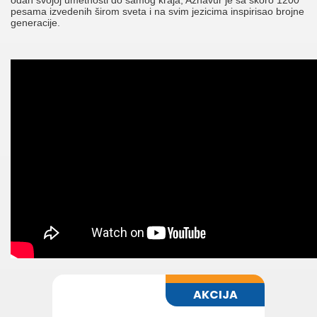
odan svojoj umetnosti do samog kraja, Aznavur je sa skoro 1200
pesama izvedenih širom sveta i na svim jezicima inspirisao brojne
generacije.